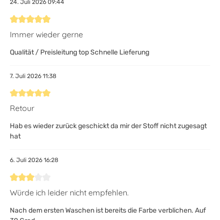
24. Juli 2026 09:44
Bewertung mit 5 von 5 Sternen
Immer wieder gerne
Qualität / Preisleitung top Schnelle Lieferung
7. Juli 2026 11:38
Bewertung mit 5 von 5 Sternen
Retour
Hab es wieder zurück geschickt da mir der Stoff nicht zugesagt
hat
6. Juli 2026 16:28
Bewertung mit 3 von 5 Sternen
Würde ich leider nicht empfehlen.
Nach dem ersten Waschen ist bereits die Farbe verblichen. Auf