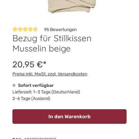
95 Bewertungen
Bezug für Stillkissen
Durchschnittliche Bewertung von 4.7 von 5 Sternen
Musselin beige
20,95 €*
Preise inkl. MwSt. zzgl. Versandkosten
Sofort verfügbar
Lieferzeit: 1–3 Tage (Deutschland)
2–6 Tage (Ausland)
In den Warenkorb