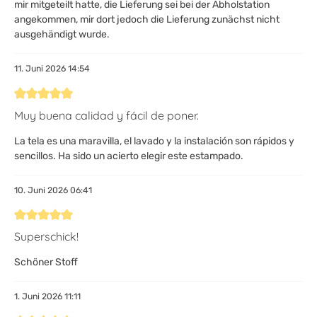
mir mitgeteilt hatte, die Lieferung sei bei der Abholstation
angekommen, mir dort jedoch die Lieferung zunächst nicht
ausgehändigt wurde.
11. Juni 2026 14:54
Bewertung mit 5 von 5 Sternen
Muy buena calidad y fácil de poner.
La tela es una maravilla, el lavado y la instalación son rápidos y
sencillos. Ha sido un acierto elegir este estampado.
10. Juni 2026 06:41
Bewertung mit 5 von 5 Sternen
Superschick!
Schöner Stoff
1. Juni 2026 11:11