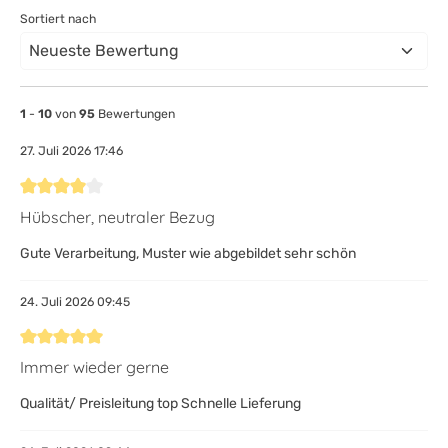
Sortiert nach
1
-
10
von
95
Bewertungen
27. Juli 2026 17:46
Bewertung mit 4 von 5 Sternen
Hübscher, neutraler Bezug
Gute Verarbeitung, Muster wie abgebildet sehr schön
24. Juli 2026 09:45
Bewertung mit 5 von 5 Sternen
Immer wieder gerne
Qualität/ Preisleitung top Schnelle Lieferung