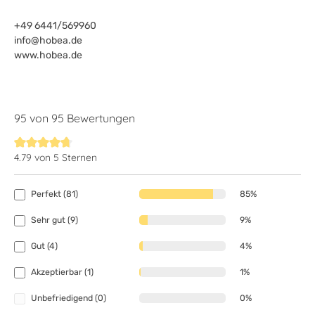
+49 6441/569960
info@hobea.de
www.hobea.de
95 von 95 Bewertungen
4.79 von 5 Sternen
Durchschnittliche Bewertung von 4.7 von 5 Sternen
Perfekt (81)
85%
Sehr gut (9)
9%
Gut (4)
4%
Akzeptierbar (1)
1%
Unbefriedigend (0)
0%