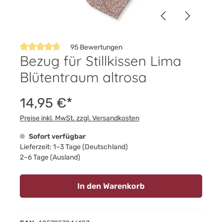
95 Bewertungen
Bezug für Stillkissen Lima
Durchschnittliche Bewertung von 4.7 von 5 Sternen
Blütentraum altrosa
14,95 €*
Preise inkl. MwSt. zzgl. Versandkosten
Sofort verfügbar
Lieferzeit: 1–3 Tage (Deutschland)
2–6 Tage (Ausland)
In den Warenkorb