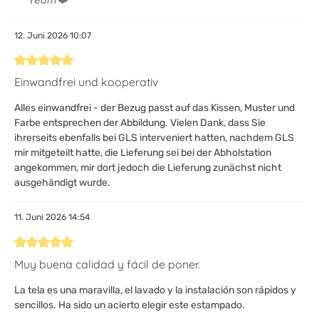
12. Juni 2026 10:07
Bewertung mit 5 von 5 Sternen
Einwandfrei und kooperativ
Alles einwandfrei - der Bezug passt auf das Kissen, Muster und
Farbe entsprechen der Abbildung. Vielen Dank, dass Sie
ihrerseits ebenfalls bei GLS interveniert hatten, nachdem GLS
mir mitgeteilt hatte, die Lieferung sei bei der Abholstation
angekommen, mir dort jedoch die Lieferung zunächst nicht
ausgehändigt wurde.
11. Juni 2026 14:54
Bewertung mit 5 von 5 Sternen
Muy buena calidad y fácil de poner.
La tela es una maravilla, el lavado y la instalación son rápidos y
sencillos. Ha sido un acierto elegir este estampado.