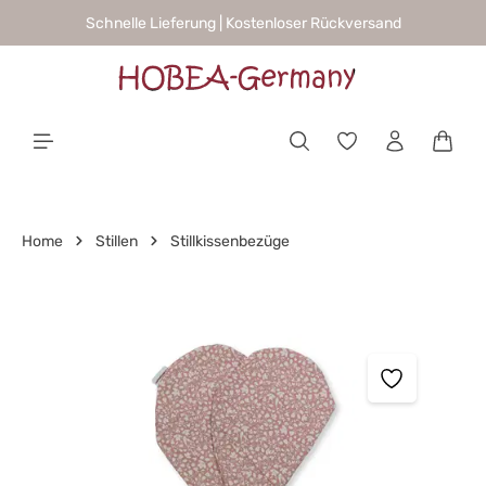
Schnelle Lieferung | Kostenloser Rückversand
alt springen
Waren
Home
Stillen
Stillkissenbezüge
Bildergalerie überspringen