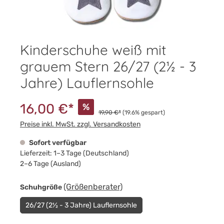
Kinderschuhe weiß mit
grauem Stern 26/27 (2½ - 3
Jahre) Lauflernsohle
16,00 €*
%
19,90 €*
(19.6% gespart)
Preise inkl. MwSt. zzgl. Versandkosten
Sofort verfügbar
Lieferzeit: 1–3 Tage (Deutschland)
2–6 Tage (Ausland)
auswählen
(Größenberater)
Schuhgröße
26/27 (2½ - 3 Jahre) Lauflernsohle