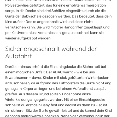
Polyestervlies gefüttert, das für eine erhöhte Wärmeisolation
sorgt. In die Decke sind drei Schlitze eingenäht, durch die die
Gurte der Babyschale gezogen werden. Das bedeutet, dass dein
Kind auf der Decke angeschnallt wird und diese nicht
verrutschen kann. Sie wird mit drei Handgriffen zugeklappt und
per Klettverschluss verschlossen, genauso schnell kann sie
wieder aufgeklappt werden.
Sicher angeschnallt während der
Autofahrt
Darüber hinaus erhöht die Einschlagdecke die Sicherheit bei
einem möglichen Unfall: Der ADAC warnt – wie bei uns
Erwachsenen – davor, Kinder mit dick gefütterten Winterjacken
anzuschnallen, da aufgrund des Luftpolsters die Gurte nicht eng
genug am Körper anliegen und bei einem Aufprall erst zu spät
greifen. Aus diesem Grund sollten Kinder ohne dicke
Winterkleidung angegurtet werden. Mit einer Einschlagdecke
schnallst du erst dein Baby fest und deckst es dann zu – so ist
ein sicherer Sitz der Gurte gewährleistet und du kannst dein Kind
dennoch mollig warm einpacken. Neben der Verwendung in der