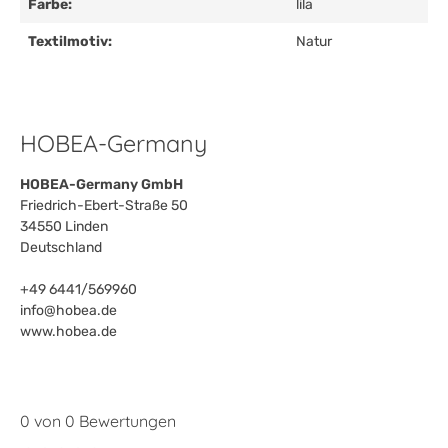
Farbe:
lila
Textilmotiv:
Natur
HOBEA-Germany
HOBEA-Germany GmbH
Friedrich-Ebert-Straße 50
34550 Linden
Deutschland
+49 6441/569960
info@hobea.de
www.hobea.de
0 von 0 Bewertungen