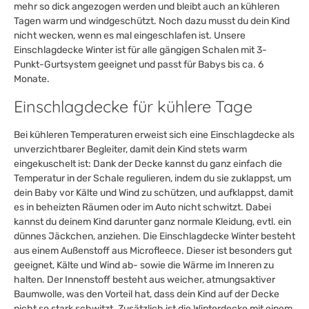
mehr so dick angezogen werden und bleibt auch an kühleren
Tagen warm und windgeschützt. Noch dazu musst du dein Kind
nicht wecken, wenn es mal eingeschlafen ist. Unsere
Einschlagdecke Winter ist für alle gängigen Schalen mit 3-
Punkt-Gurtsystem geeignet und passt für Babys bis ca. 6
Monate.
Einschlagdecke für kühlere Tage
Bei kühleren Temperaturen erweist sich eine Einschlagdecke als
unverzichtbarer Begleiter, damit dein Kind stets warm
eingekuschelt ist: Dank der Decke kannst du ganz einfach die
Temperatur in der Schale regulieren, indem du sie zuklappst, um
dein Baby vor Kälte und Wind zu schützen, und aufklappst, damit
es in beheizten Räumen oder im Auto nicht schwitzt. Dabei
kannst du deinem Kind darunter ganz normale Kleidung, evtl. ein
dünnes Jäckchen, anziehen. Die Einschlagdecke Winter besteht
aus einem Außenstoff aus Microfleece. Dieser ist besonders gut
geeignet, Kälte und Wind ab- sowie die Wärme im Inneren zu
halten. Der Innenstoff besteht aus weicher, atmungsaktiver
Baumwolle, was den Vorteil hat, dass dein Kind auf der Decke
nicht so stark schwitzt. Zusätzlich ist die Winterdecke mit einem