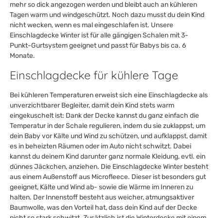
mehr so dick angezogen werden und bleibt auch an kühleren
Tagen warm und windgeschützt. Noch dazu musst du dein Kind
nicht wecken, wenn es mal eingeschlafen ist. Unsere
Einschlagdecke Winter ist für alle gängigen Schalen mit 3-
Punkt-Gurtsystem geeignet und passt für Babys bis ca. 6
Monate.
Einschlagdecke für kühlere Tage
Bei kühleren Temperaturen erweist sich eine Einschlagdecke als
unverzichtbarer Begleiter, damit dein Kind stets warm
eingekuschelt ist: Dank der Decke kannst du ganz einfach die
Temperatur in der Schale regulieren, indem du sie zuklappst, um
dein Baby vor Kälte und Wind zu schützen, und aufklappst, damit
es in beheizten Räumen oder im Auto nicht schwitzt. Dabei
kannst du deinem Kind darunter ganz normale Kleidung, evtl. ein
dünnes Jäckchen, anziehen. Die Einschlagdecke Winter besteht
aus einem Außenstoff aus Microfleece. Dieser ist besonders gut
geeignet, Kälte und Wind ab- sowie die Wärme im Inneren zu
halten. Der Innenstoff besteht aus weicher, atmungsaktiver
Baumwolle, was den Vorteil hat, dass dein Kind auf der Decke
nicht so stark schwitzt. Zusätzlich ist die Winterdecke mit einem