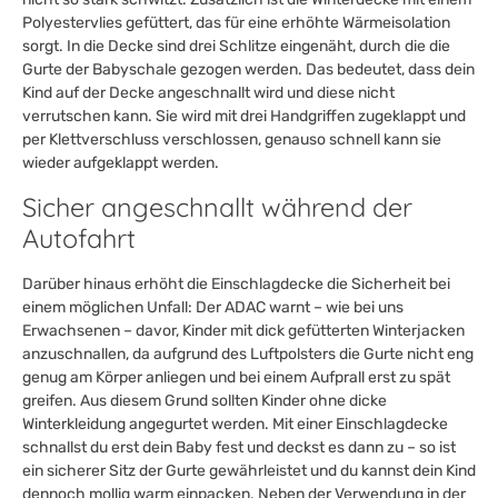
Polyestervlies gefüttert, das für eine erhöhte Wärmeisolation
sorgt. In die Decke sind drei Schlitze eingenäht, durch die die
Gurte der Babyschale gezogen werden. Das bedeutet, dass dein
Kind auf der Decke angeschnallt wird und diese nicht
verrutschen kann. Sie wird mit drei Handgriffen zugeklappt und
per Klettverschluss verschlossen, genauso schnell kann sie
wieder aufgeklappt werden.
Sicher angeschnallt während der
Autofahrt
Darüber hinaus erhöht die Einschlagdecke die Sicherheit bei
einem möglichen Unfall: Der ADAC warnt – wie bei uns
Erwachsenen – davor, Kinder mit dick gefütterten Winterjacken
anzuschnallen, da aufgrund des Luftpolsters die Gurte nicht eng
genug am Körper anliegen und bei einem Aufprall erst zu spät
greifen. Aus diesem Grund sollten Kinder ohne dicke
Winterkleidung angegurtet werden. Mit einer Einschlagdecke
schnallst du erst dein Baby fest und deckst es dann zu – so ist
ein sicherer Sitz der Gurte gewährleistet und du kannst dein Kind
dennoch mollig warm einpacken. Neben der Verwendung in der