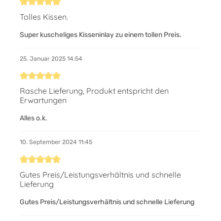
Bewertung mit 5 von 5 Sternen
Tolles Kissen.
Super kuscheliges Kisseninlay zu einem tollen Preis.
25. Januar 2025 14:54
Bewertung mit 5 von 5 Sternen
Rasche Lieferung, Produkt entspricht den
Erwartungen
Alles o.k.
10. September 2024 11:45
Bewertung mit 5 von 5 Sternen
Gutes Preis/Leistungsverhältnis und schnelle
Lieferung
Gutes Preis/Leistungsverhältnis und schnelle Lieferung