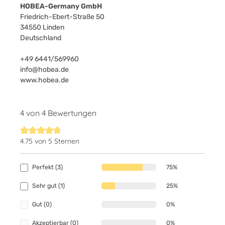
HOBEA-Germany GmbH
Friedrich-Ebert-Straße 50
34550 Linden
Deutschland
+49 6441/569960
info@hobea.de
www.hobea.de
4 von 4 Bewertungen
4.75 von 5 Sternen
Durchschnittliche Bewertung von 4.7 von 5 Sternen
Perfekt (3)
75%
Sehr gut (1)
25%
Gut (0)
0%
Akzeptierbar (0)
0%