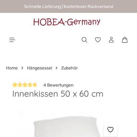
Schnelle Lieferung | Kostenloser Rückversand
alt springen
Waren
Home
Hängesessel
Zubehör
4 Bewertungen
Innenkissen 50 x 60 cm
Durchschnittliche Bewertung von 4.7 von 5 Sternen
Bildergalerie überspringen