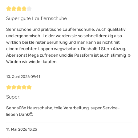
Bewertung mit 4 von 5 Sternen
Super gute Lauflernschuhe
Sehr schöne und praktische Lauflernschuhe. Auch qualitativ
und ergonomisch. Leider werden sie so schnell dreckig also
wirklich bei kleinster Berührung und man kann es nicht mit
einem feuchten Lappen wegwischen. Deshalb 1 Stern Abzug.
Aber sonst Mega zufrieden und die Passform ist auch stimmig ☺️
Würden wir wieder kaufen.
10. Juni 2026 09:41
Bewertung mit 5 von 5 Sternen
Super!
Sehr süße Hausschuhe, tolle Verarbeitung, super Service-
lieben Dank😊
11. Mai 2026 13:25