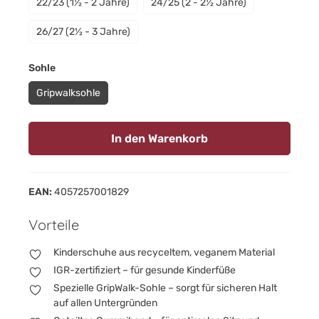
22/23 (1½ - 2 Jahre)
24/25 (2 - 2½ Jahre)
26/27 (2½ - 3 Jahre)
auswählen
Sohle
Gripwalksohle
In den Warenkorb
EAN:
4057257001829
Vorteile
Kinderschuhe aus recyceltem, veganem Material
IGR-zertifiziert – für gesunde Kinderfüße
Spezielle GripWalk-Sohle – sorgt für sicheren Halt
auf allen Untergründen