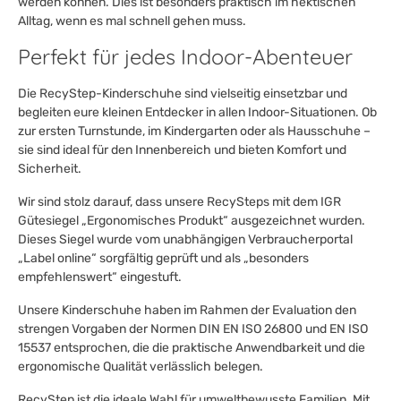
werden können. Dies ist besonders praktisch im hektischen
Alltag, wenn es mal schnell gehen muss.
Perfekt für jedes Indoor-Abenteuer
Die RecyStep-Kinderschuhe sind vielseitig einsetzbar und
begleiten eure kleinen Entdecker in allen Indoor-Situationen. Ob
zur ersten Turnstunde, im Kindergarten oder als Hausschuhe –
sie sind ideal für den Innenbereich und bieten Komfort und
Sicherheit.
Wir sind stolz darauf, dass unsere RecySteps mit dem IGR
Gütesiegel „Ergonomisches Produkt“ ausgezeichnet wurden.
Dieses Siegel wurde vom unabhängigen Verbraucherportal
„Label online“ sorgfältig geprüft und als „besonders
empfehlenswert“ eingestuft.
Unsere Kinderschuhe haben im Rahmen der Evaluation den
strengen Vorgaben der Normen DIN EN ISO 26800 und EN ISO
15537 entsprochen, die die praktische Anwendbarkeit und die
ergonomische Qualität verlässlich belegen.
RecyStep ist die ideale Wahl für umweltbewusste Familien. Mit