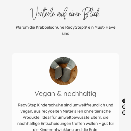
Vorteile auf einen Blick
Warum die Krabbelschuhe RecyStep® ein Must-Have
sind
In der Maschine waschbar
Ein großer Vorteil der RecyStep Kinderschuhe ist ihre
leichte Reinigungsfähigkeit. Diese Schuhe können
problemlos in der Waschmaschine bei 40°C
gewaschen werden, wodurch Eltern Zeit und
Aufwand sparen. So bleiben die Schuhe stets