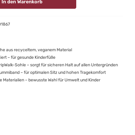
In den Warenkorb
01867
he aus recyceltem, veganem Material
ziert – für gesunde Kinderfüße
ripWalk-Sohle – sorgt für sicheren Halt auf allen Untergründen
Gummiband – für optimalen Sitz und hohen Tragekomfort
e Materialien – bewusste Wahl für Umwelt und Kinder
p: Nachhaltige und vegane
chuhe für kleine Entdecker
st! Wenn ihr nach umweltfreundlichen und veganen Schuhen für
inder sucht, dann sind die RecyStep-Kinderschuhe die perfekte