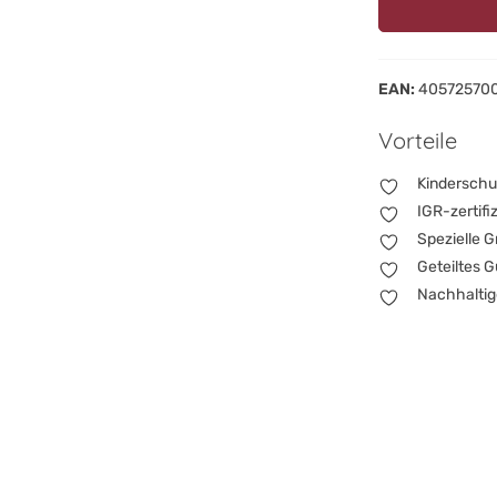
EAN:
40572570
Vorteile
Kinderschu
IGR-zertifi
Spezielle G
Geteiltes 
Nachhaltig
RecySte
Kinders
Eltern aufgepas
eure Babys und K