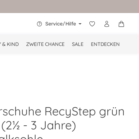
Warenkor
Service/Hilfe
 & KIND
ZWEITE CHANCE
SALE
ENTDECKEN
rschuhe RecyStep grün
(2½ - 3 Jahre)