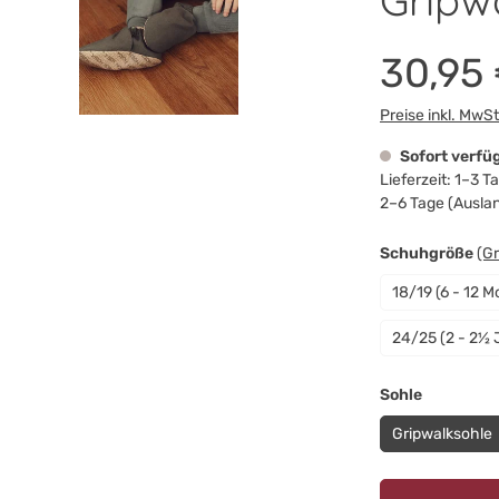
Gripw
30,95
Preise inkl. MwS
Sofort verfü
Lieferzeit: 1–3 
2–6 Tage (Ausla
au
Schuhgröße
(G
18/19 (6 - 12 M
24/25 (2 - 2½ 
auswähle
Sohle
Gripwalksohle