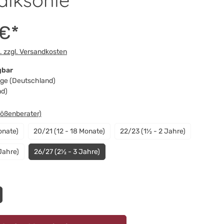
alksohle
 €*
t. zzgl. Versandkosten
gbar
Tage (Deutschland)
nd)
swählen
rößenberater)
onate)
20/21 (12 - 18 Monate)
22/23 (1½ - 2 Jahre)
Jahre)
26/27 (2½ - 3 Jahre)
n