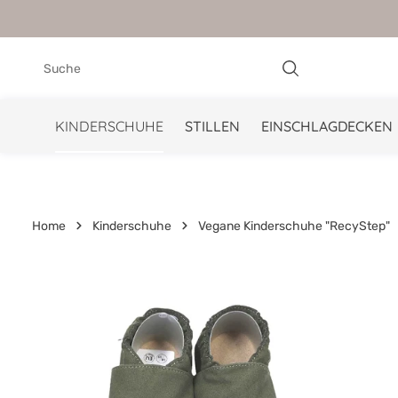
springen
Zur Hauptnavigation springen
KINDERSCHUHE
STILLEN
EINSCHLAGDECKEN
Home
Kinderschuhe
Vegane Kinderschuhe "RecyStep"
Bildergalerie überspringen