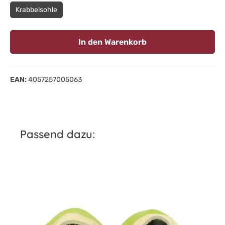
Krabbelsohle
In den Warenkorb
EAN:
4057257005063
Produktgalerie überspringen
Passend dazu:
iche Bewertung von 4.9 von 5 Sternen