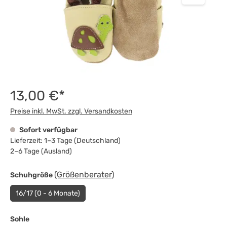
13,00 €*
Preise inkl. MwSt. zzgl. Versandkosten
Sofort verfügbar
Lieferzeit: 1–3 Tage (Deutschland)
2–6 Tage (Ausland)
auswählen
(Größenberater)
Schuhgröße
16/17 (0 - 6 Monate)
auswählen
Sohle