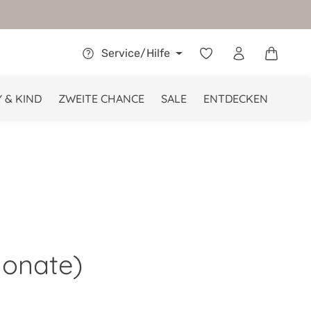
Warenkor
Service/Hilfe
 & KIND
ZWEITE CHANCE
SALE
ENTDECKEN
Monate)