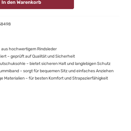
In den Warenkorb
38498
 aus hochwertigem Rindsleder
ziert – geprüft auf Qualität und Sicherheit
utschuksohle – bietet sicheren Halt und langlebigen Schutz
Gummiband – sorgt für bequemen Sitz und einfaches Anziehen
 Materialien – für besten Komfort und Strapazierfähigkeit
leichten Kitaschuhen ist dein Kind bestens ausgestattet für Kita,
 Co. und sieht dank der kindgerechten Designs dabei auch noch
. Unsere Kitaschuhe begleiten die kleinen und größeren
Laufen und Entdecken und bieten mit ihrer rutschfesten
uch beim Spielen und Herumflitzen festen Halt.