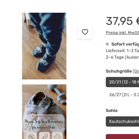
37,95 
Preise inkl. MwS
Sofort verfü
Lieferzeit: 1–3 
2–6 Tage (Ausla
au
Schuhgröße
(G
20/21 (12 - 18
26/27 (2½ - 3 
auswähle
Sohle
Kautschuksohl