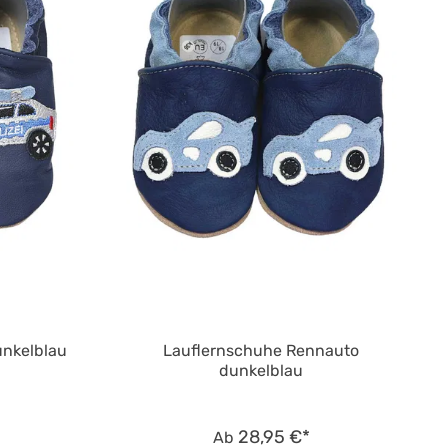
unkelblau
Lauflernschuhe Rennauto
dunkelblau
28,95 €*
Ab