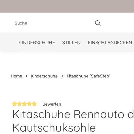
springen
Zur Hauptnavigation springen
KINDERSCHUHE
STILLEN
EINSCHLAGDECKEN
Home
Kinderschuhe
Kitaschuhe "SafeStep"
Bewerten
Kitaschuhe Rennauto du
Durchschnittliche Bewertung von 4.8 von 5 Sternen
Kautschuksohle