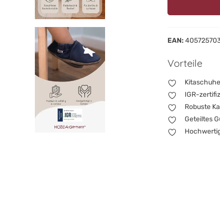
EAN:
40572570
Vorteile
Kitaschuhe
IGR-zertifi
Robuste Ka
Geteiltes 
Hochwertige
Mit unseren feder
Kindergarten und
sehr stylish aus
Abenteurer beim 
Kautschuksohle a