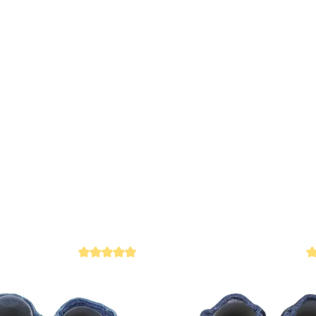
Kitaschuhe 
Hergestell
Größe 20/21
Rutschfest 
Sicherer Ha
IGR Zertifi
Handgeferti
 4.8 von 5 Sternen
Durchschnittliche Bewertung von 4.9 von 5 Sternen
Du