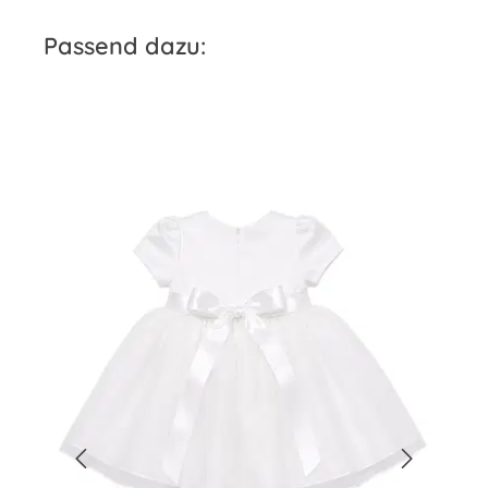
Produktgalerie überspringen
Passend dazu: