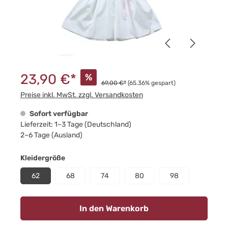
23,90 €*
%
69,00 €*
(65.36% gespart)
Preise inkl. MwSt. zzgl. Versandkosten
Sofort verfügbar
Lieferzeit: 1–3 Tage (Deutschland)
2–6 Tage (Ausland)
auswählen
Kleidergröße
62
68
74
80
98
In den Warenkorb