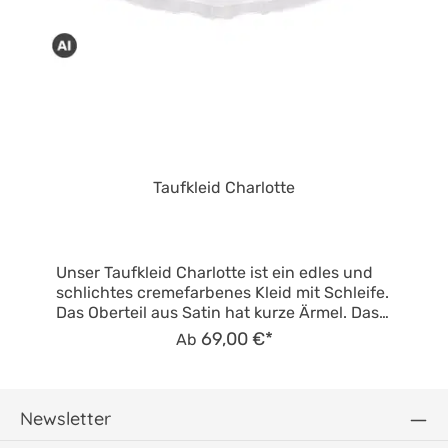
Taufkleid Charlotte
Unser Taufkleid Charlotte ist ein edles und
schlichtes cremefarbenes Kleid mit Schleife.
Das Oberteil aus Satin hat kurze Ärmel. Das
Kleid wird mit einem Reißverschluss am
69,00 €*
Ab
Rücken geschlossen. Der Rock besteht aus
mehreren Tüll-Lagen. Das Brustband ist
weiß und wird am Rücken durch eine
Schleife geschlossen. Das Kleid kann auch
Newsletter
zu anderen festlichen Anlässen getragen