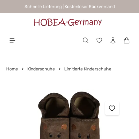
Schnelle Lieferung | Kostenloser Rückversand
alt springen
Waren
Home
Kinderschuhe
Limitierte Kinderschuhe
Bildergalerie überspringen