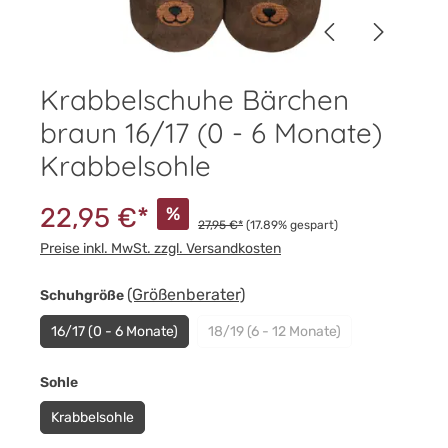
Krabbelschuhe Bärchen
braun 16/17 (0 - 6 Monate)
Krabbelsohle
22,95 €*
%
27,95 €*
(17.89% gespart)
Preise inkl. MwSt. zzgl. Versandkosten
auswählen
(Größenberater)
Schuhgröße
16/17 (0 - 6 Monate)
18/19 (6 - 12 Monate)
(Diese Option ist zurzeit nicht 
auswählen
Sohle
Krabbelsohle