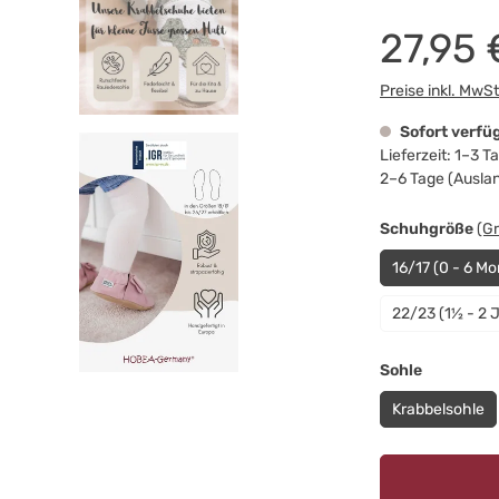
27,95 
Preise inkl. MwS
Sofort verfü
Lieferzeit: 1–3 
2–6 Tage (Ausla
au
Schuhgröße
(G
16/17 (0 - 6 Mo
22/23 (1½ - 2 
auswähle
Sohle
Krabbelsohle