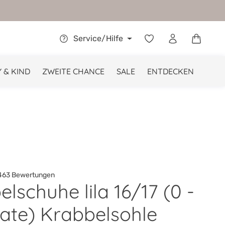
Warenkor
Service/Hilfe
 & KIND
ZWEITE CHANCE
SALE
ENTDECKEN
63 Bewertungen
lschuhe lila 16/17 (0 -
he Bewertung von 4.9 von 5 Sternen
ate) Krabbelsohle