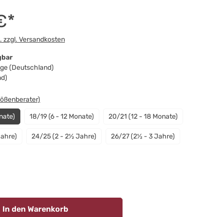
€*
t. zzgl. Versandkosten
gbar
Tage (Deutschland)
nd)
swählen
rößenberater)
nate)
18/19 (6 - 12 Monate)
20/21 (12 - 18 Monate)
Jahre)
24/25 (2 - 2½ Jahre)
26/27 (2½ - 3 Jahre)
n
In den Warenkorb