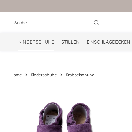
springen
Zur Hauptnavigation springen
KINDERSCHUHE
STILLEN
EINSCHLAGDECKEN
Home
Kinderschuhe
Krabbelschuhe
Bildergalerie überspringen