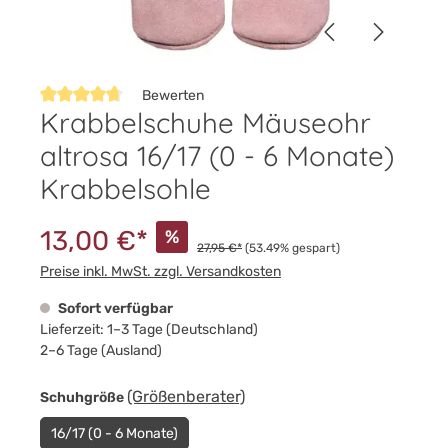
Bewerten
Krabbelschuhe Mäuseohr
Durchschnittliche Bewertung von 4.8 von 5 Sternen
altrosa 16/17 (0 - 6 Monate)
Krabbelsohle
13,00 €*
%
27,95 €*
(53.49% gespart)
Preise inkl. MwSt. zzgl. Versandkosten
Sofort verfügbar
Lieferzeit: 1–3 Tage (Deutschland)
2–6 Tage (Ausland)
auswählen
(Größenberater)
Schuhgröße
16/17 (0 - 6 Monate)