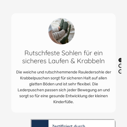
este Sohlen für ein
Praktisch & vi
s Laufen & Krabbeln
Die praktischen Junge
immer Anwendung. In d
rutschhemmende Rauledersohle der
Babyturnschuhe. HO
sorgt für sicheren Halt auf allen
gerne getragen. Für U
den und ist sehr flexibel. Die
zum Toben im eigene
assen sich jeder Bewegung an und
ne gesunde Entwicklung der kleinen
Kinderfüße.