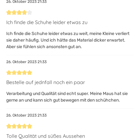
26. Oktober 2023 21:33
Bewertung mit 4 von 5 Sternen
Ich finde die Schuhe leider etwas zu
Ich finde die Schuhe leider etwas zu weit, meine Kleine verliert
sie daher häufig. Und ich hätte das Material dicker erwartet.
Aber sie fühlen sich ansonsten gut an.
26. Oktober 2023 21:33
Bewertung mit 5 von 5 Sternen
Bestelle auf jednfall noch ein paar
Verarbeitung und Qualität sind echt super. Meine Maus hat sie
gerne an und kann sich gut bewegen mit den schühchen.
26. Oktober 2023 21:33
Bewertung mit 5 von 5 Sternen
Tolle Qualität und süßes Aussehen