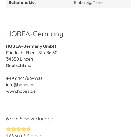
Schuhmotiv:
Einfarbig
, Tiere
HOBEA-Germany
HOBEA-Germany GmbH
Friedrich-Ebert-Straße 50
34550 Linden
Deutschland
+49 6441/569960
info@hobea.de
www.hobea.de
6 von 6 Bewertungen
4.83 von 5 Sternen
Durchschnittliche Bewertung von 4.8 von 5 Sternen