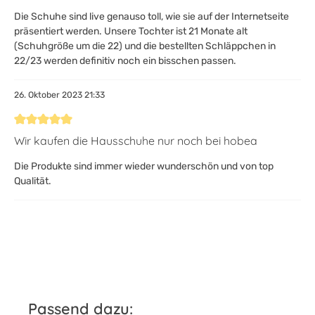
Die Schuhe sind live genauso toll, wie sie auf der Internetseite
präsentiert werden. Unsere Tochter ist 21 Monate alt
(Schuhgröße um die 22) und die bestellten Schläppchen in
22/23 werden definitiv noch ein bisschen passen.
26. Oktober 2023 21:33
Bewertung mit 5 von 5 Sternen
Wir kaufen die Hausschuhe nur noch bei hobea
Die Produkte sind immer wieder wunderschön und von top
Qualität.
Produktgalerie überspringen
Passend dazu: