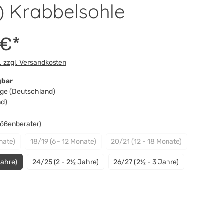
) Krabbelsohle
 €*
t. zzgl. Versandkosten
gbar
Tage (Deutschland)
nd)
swählen
rößenberater)
nate)
18/19 (6 - 12 Monate)
20/21 (12 - 18 Monate)
 Option ist zurzeit nicht verfügbar.)
(Diese Option ist zurzeit nicht verfügbar.)
(Diese Option ist zurzeit ni
Jahre)
24/25 (2 - 2½ Jahre)
26/27 (2½ - 3 Jahre)
n