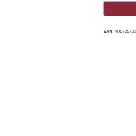
EAN:
40572570
Unsere Kindersch
Weltentdecken od
abzurunden. Sie
deines Babys, in
äußerst beliebter
Hochwer
durchda
Die Schuhe werd
der EU handgefer
Barfußlaufen am
vor äußeren Einf