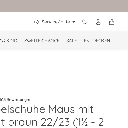
Warenkor
Service/Hilfe
 & KIND
ZWEITE CHANCE
SALE
ENTDECKEN
63 Bewertungen
elschuhe Maus mit
he Bewertung von 4.9 von 5 Sternen
t braun 22/23 (1½ - 2