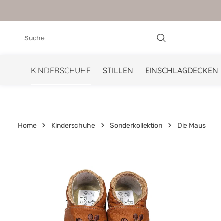
springen
Zur Hauptnavigation springen
KINDERSCHUHE
STILLEN
EINSCHLAGDECKEN
Home
Kinderschuhe
Sonderkollektion
Die Maus
Bildergalerie überspringen