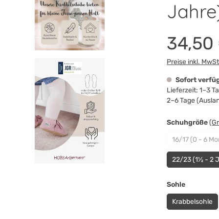
Jahre
34,50
Preise inkl. MwS
Sofort verfü
Lieferzeit: 1–3 
2–6 Tage (Ausla
au
Schuhgröße
(G
16/17 (0 - 6 Mo
(Diese
22/23 (1½ - 2 
auswähle
Sohle
Krabbelsohle