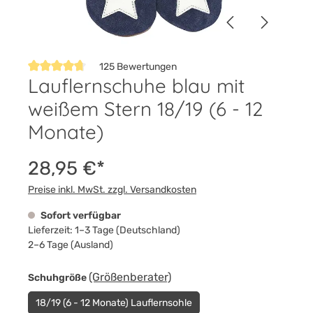
125 Bewertungen
Lauflernschuhe blau mit
Durchschnittliche Bewertung von 4.7 von 5 Sternen
weißem Stern 18/19 (6 - 12
Monate)
28,95 €*
Preise inkl. MwSt. zzgl. Versandkosten
Sofort verfügbar
Lieferzeit: 1–3 Tage (Deutschland)
2–6 Tage (Ausland)
auswählen
(Größenberater)
Schuhgröße
18/19 (6 - 12 Monate) Lauflernsohle