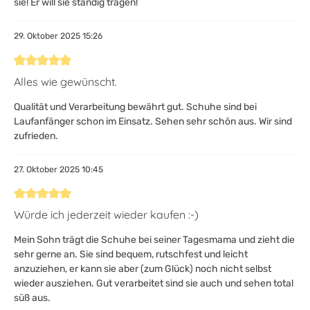
sie! Er will sie ständig tragen!
29. Oktober 2025 15:26
Bewertung mit 5 von 5 Sternen
Alles wie gewünscht.
Qualität und Verarbeitung bewährt gut. Schuhe sind bei
Laufanfänger schon im Einsatz. Sehen sehr schön aus. Wir sind
zufrieden.
27. Oktober 2025 10:45
Bewertung mit 5 von 5 Sternen
Würde ich jederzeit wieder kaufen :-)
Mein Sohn trägt die Schuhe bei seiner Tagesmama und zieht die
sehr gerne an. Sie sind bequem, rutschfest und leicht
anzuziehen, er kann sie aber (zum Glück) noch nicht selbst
wieder ausziehen. Gut verarbeitet sind sie auch und sehen total
süß aus.