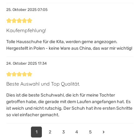
25. Oktober 2025 07:05
Bewertung mit 5 von 5 Sternen
Kaufempfehlung!
Tolle Hausschuhe für die Kita, werden gerne angezogen.
Hergestellt in Polen - keine Ware aus China, das war mir wichtig!
24. Oktober 2025 17:34
Bewertung mit 5 von 5 Sternen
Beste Auswahl und Top Qualität.
Dies ist die beste Schuhwahl, die ich für meine Tochter
getroffen habe, die gerade mit dem Laufen angefangen hat. Es
ist weich und nicht rutschig. Der Schuh hat ihre ersten Schritte
so viel einfacher gemacht.
1
2
3
4
5