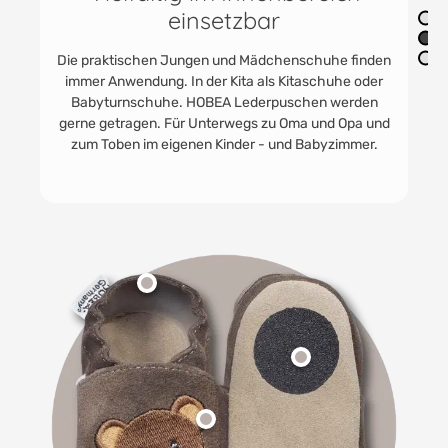
Materialien
Unsere handgefertigten Leder-Krabbelschuhe aus
den
weichem und hochwertigem Rindsleder bieten
er
maximale Bewegungsfreiheit und höchsten Komfort.
n
Mit ihrer flexiblen Sohle und dem geteilten
und
Gummibund sind sie perfekt für die ersten Schritte
.
und wilden Abenteuer geeignet.