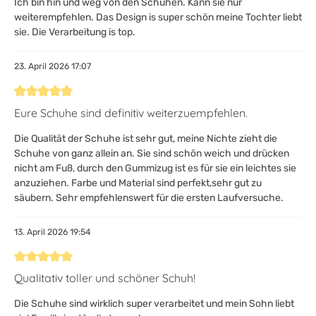
Ich bin hin und weg von den Schuhen. Kann sie nur
weiterempfehlen. Das Design is super schön meine Tochter liebt
sie. Die Verarbeitung is top.
23. April 2026 17:07
Bewertung mit 5 von 5 Sternen
Eure Schuhe sind definitiv weiterzuempfehlen.
Die Qualität der Schuhe ist sehr gut, meine Nichte zieht die
Schuhe von ganz allein an. Sie sind schön weich und drücken
nicht am Fuß, durch den Gummizug ist es für sie ein leichtes sie
anzuziehen. Farbe und Material sind perfekt,sehr gut zu
säubern. Sehr empfehlenswert für die ersten Laufversuche.
13. April 2026 19:54
Bewertung mit 5 von 5 Sternen
Qualitativ toller und schöner Schuh!
Die Schuhe sind wirklich super verarbeitet und mein Sohn liebt