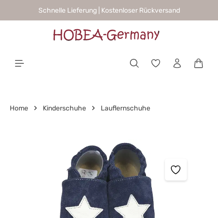
Schnelle Lieferung | Kostenloser Rückversand
alt springen
Waren
Home
Kinderschuhe
Lauflernschuhe
Bildergalerie überspringen