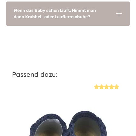
Wenn das Baby schon läuft: Nimmt man
dann Krabbel- oder Lauflernschuhe?
Produktgalerie überspringen
Passend dazu:
iche Bewertung von 4.7 von 5 Sternen
Durchschnittliche Be