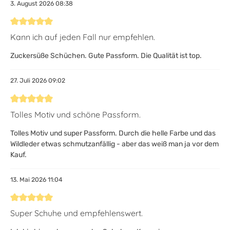
3. August 2026 08:38
Bewertung mit 5 von 5 Sternen
Kann ich auf jeden Fall nur empfehlen.
Zuckersüße Schüchen. Gute Passform. Die Qualität ist top.
27. Juli 2026 09:02
Bewertung mit 5 von 5 Sternen
Tolles Motiv und schöne Passform.
Tolles Motiv und super Passform. Durch die helle Farbe und das
Wildleder etwas schmutzanfällig - aber das weiß man ja vor dem
Kauf.
13. Mai 2026 11:04
Bewertung mit 5 von 5 Sternen
Super Schuhe und empfehlenswert.