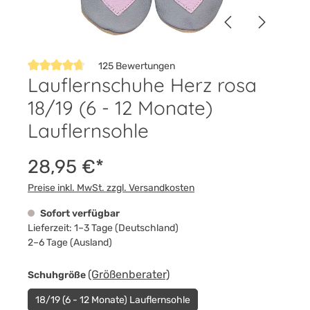
125 Bewertungen
Lauflernschuhe Herz rosa
Durchschnittliche Bewertung von 4.7 von 5 Sternen
18/19 (6 - 12 Monate)
Lauflernsohle
28,95 €*
Preise inkl. MwSt. zzgl. Versandkosten
Sofort verfügbar
Lieferzeit: 1–3 Tage (Deutschland)
2–6 Tage (Ausland)
auswählen
(Größenberater)
Schuhgröße
18/19 (6 - 12 Monate) Lauflernsohle