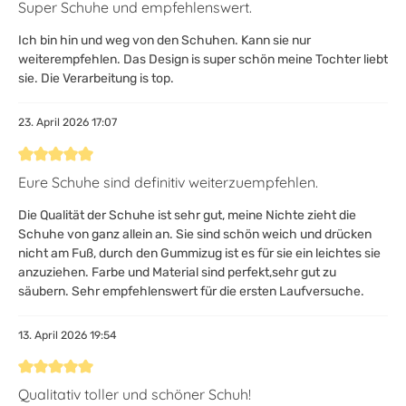
Bewertung mit 5 von 5 Sternen
Super Schuhe und empfehlenswert.
Ich bin hin und weg von den Schuhen. Kann sie nur
weiterempfehlen. Das Design is super schön meine Tochter liebt
sie. Die Verarbeitung is top.
23. April 2026 17:07
Bewertung mit 5 von 5 Sternen
Eure Schuhe sind definitiv weiterzuempfehlen.
Die Qualität der Schuhe ist sehr gut, meine Nichte zieht die
Schuhe von ganz allein an. Sie sind schön weich und drücken
nicht am Fuß, durch den Gummizug ist es für sie ein leichtes sie
anzuziehen. Farbe und Material sind perfekt,sehr gut zu
säubern. Sehr empfehlenswert für die ersten Laufversuche.
13. April 2026 19:54
Bewertung mit 5 von 5 Sternen
Qualitativ toller und schöner Schuh!