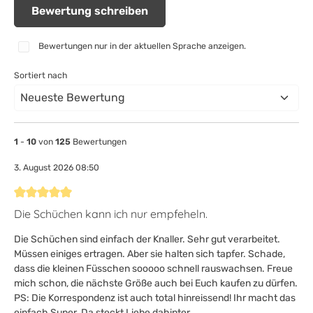
Bewertung schreiben
Bewertungen nur in der aktuellen Sprache anzeigen.
Sortiert nach
1
-
10
von
125
Bewertungen
3. August 2026 08:50
Bewertung mit 5 von 5 Sternen
Die Schüchen kann ich nur empfeheln.
Die Schüchen sind einfach der Knaller. Sehr gut verarbeitet.
Müssen einiges ertragen. Aber sie halten sich tapfer. Schade,
dass die kleinen Füsschen sooooo schnell rauswachsen. Freue
mich schon, die nächste Größe auch bei Euch kaufen zu dürfen.
PS: Die Korrespondenz ist auch total hinreissend! Ihr macht das
einfach Super. Da steckt Liebe dahinter.