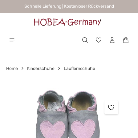
Schnelle Lieferung | Kostenloser Rückversand
alt springen
Waren
Home
Kinderschuhe
Lauflernschuhe
Bildergalerie überspringen