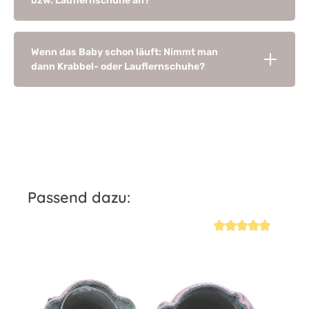
bzw. Lauflernschuhe an?
Wenn das Baby schon läuft: Nimmt man
dann Krabbel- oder Lauflernschuhe?
Produktgalerie überspringen
Passend dazu:
iche Bewertung von 4.7 von 5 Sternen
Durchschnittliche Be