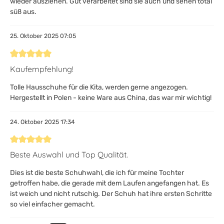
wieder ausziehen. Gut verarbeitet sind sie auch und sehen total
süß aus.
25. Oktober 2025 07:05
Bewertung mit 5 von 5 Sternen
Kaufempfehlung!
Tolle Hausschuhe für die Kita, werden gerne angezogen.
Hergestellt in Polen - keine Ware aus China, das war mir wichtig!
24. Oktober 2025 17:34
Bewertung mit 5 von 5 Sternen
Beste Auswahl und Top Qualität.
Dies ist die beste Schuhwahl, die ich für meine Tochter
getroffen habe, die gerade mit dem Laufen angefangen hat. Es
ist weich und nicht rutschig. Der Schuh hat ihre ersten Schritte
so viel einfacher gemacht.