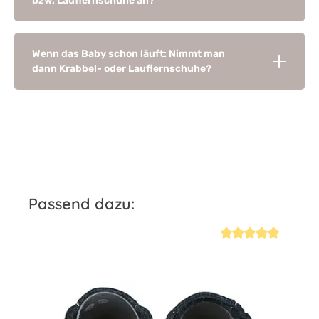
bzw. Lauflernschuhe an?
Wenn das Baby schon läuft: Nimmt man
dann Krabbel- oder Lauflernschuhe?
Produktgalerie überspringen
Passend dazu:
iche Bewertung von 4.7 von 5 Sternen
Durchschnittliche Be