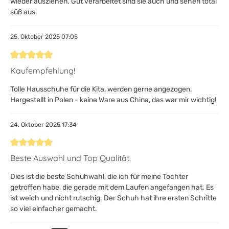
wieder ausziehen. Gut verarbeitet sind sie auch und sehen total
süß aus.
25. Oktober 2025 07:05
Bewertung mit 5 von 5 Sternen
Kaufempfehlung!
Tolle Hausschuhe für die Kita, werden gerne angezogen.
Hergestellt in Polen - keine Ware aus China, das war mir wichtig!
24. Oktober 2025 17:34
Bewertung mit 5 von 5 Sternen
Beste Auswahl und Top Qualität.
Dies ist die beste Schuhwahl, die ich für meine Tochter
getroffen habe, die gerade mit dem Laufen angefangen hat. Es
ist weich und nicht rutschig. Der Schuh hat ihre ersten Schritte
so viel einfacher gemacht.