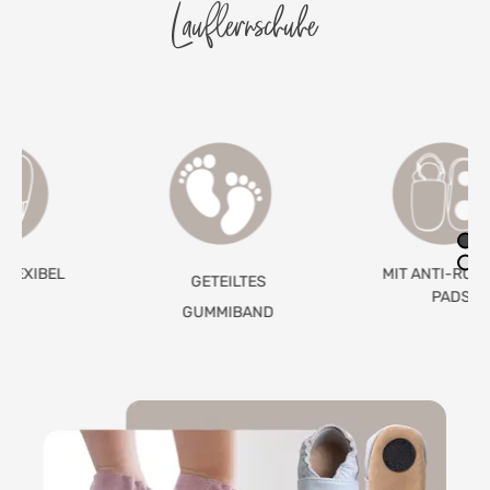
Lauflernschuhe
MIT ANTI-RUTSCH-
GETEILTES
PADS
GUMMIBAND