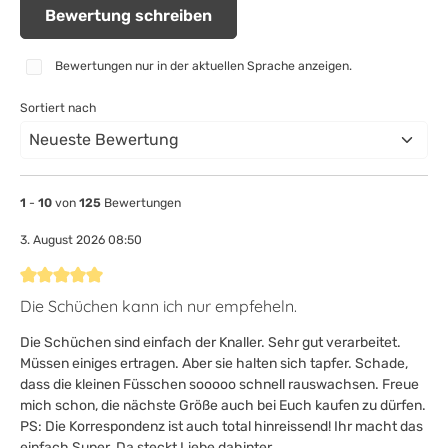
Bewertung schreiben
Bewertungen nur in der aktuellen Sprache anzeigen.
Sortiert nach
1
-
10
von
125
Bewertungen
3. August 2026 08:50
Bewertung mit 5 von 5 Sternen
Die Schüchen kann ich nur empfeheln.
Die Schüchen sind einfach der Knaller. Sehr gut verarbeitet.
Müssen einiges ertragen. Aber sie halten sich tapfer. Schade,
dass die kleinen Füsschen sooooo schnell rauswachsen. Freue
mich schon, die nächste Größe auch bei Euch kaufen zu dürfen.
PS: Die Korrespondenz ist auch total hinreissend! Ihr macht das
einfach Super. Da steckt Liebe dahinter.