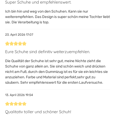
Bewertung mit 5 von 5 Sternen
Super Schuhe und empfehlenswert.
Ich bin hin und weg von den Schuhen. Kann sie nur
weiterempfehlen. Das Design is super schön meine Tochter liebt
sie. Die Verarbeitung is top.
23. April 2026 17:07
Bewertung mit 5 von 5 Sternen
Eure Schuhe sind definitiv weiterzuempfehlen.
Die Qualität der Schuhe ist sehr gut, meine Nichte zieht die
Schuhe von ganz allein an. Sie sind schön weich und drücken
nicht am Fuß, durch den Gummizug ist es für sie ein leichtes sie
anzuziehen. Farbe und Material sind perfekt,sehr gut zu
säubern. Sehr empfehlenswert für die ersten Laufversuche.
13. April 2026 19:54
Bewertung mit 5 von 5 Sternen
Qualitativ toller und schöner Schuh!