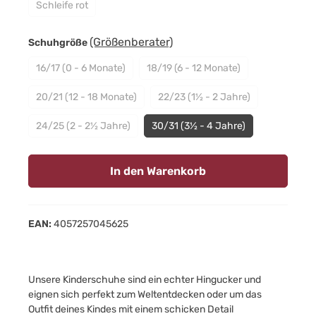
Schleife rot
(Diese Option ist zurzeit nicht verfügbar.)
auswählen
(Größenberater)
Schuhgröße
16/17 (0 - 6 Monate)
18/19 (6 - 12 Monate)
(Diese Option ist zurzeit nicht verfügbar.)
(Diese Option ist zurzeit nicht 
20/21 (12 - 18 Monate)
22/23 (1½ - 2 Jahre)
(Diese Option ist zurzeit nicht verfügbar.)
(Diese Option ist zurzeit nic
24/25 (2 - 2½ Jahre)
30/31 (3½ - 4 Jahre)
(Diese Option ist zurzeit nicht verfügbar.)
In den Warenkorb
EAN:
4057257045625
Unsere Kinderschuhe sind ein echter Hingucker und
eignen sich perfekt zum Weltentdecken oder um das
Outfit deines Kindes mit einem schicken Detail