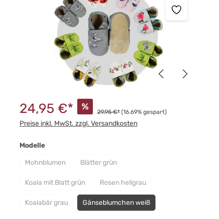
24,95 €*
%
29,95 €*
(16.69% gespart)
Preise inkl. MwSt. zzgl. Versandkosten
auswählen
Modelle
Mohnblumen
Blätter grün
(Diese Option ist zurzeit nicht verfügbar.)
(Diese Option ist zurzeit nicht verfügbar.)
Koala mit Blatt grün
Rosen hellgrau
(Diese Option ist zurzeit nicht verfügbar.)
(Diese Option ist zurzeit nicht verf
Koalabär grau
Gänseblumchen weiß
(Diese Option ist zurzeit nicht verfügbar.)