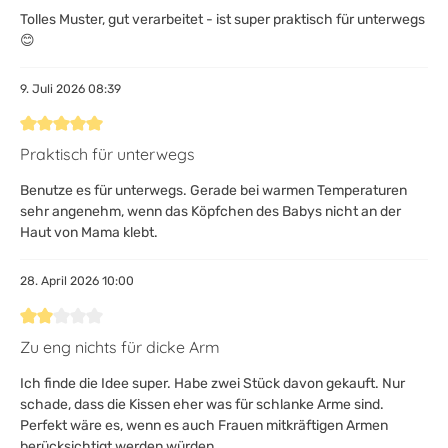
Tolles Muster, gut verarbeitet - ist super praktisch für unterwegs
😊
9. Juli 2026 08:39
Bewertung mit 5 von 5 Sternen
Praktisch für unterwegs
Benutze es für unterwegs. Gerade bei warmen Temperaturen
sehr angenehm, wenn das Köpfchen des Babys nicht an der
Haut von Mama klebt.
28. April 2026 10:00
Bewertung mit 2 von 5 Sternen
Zu eng nichts für dicke Arm
Ich finde die Idee super. Habe zwei Stück davon gekauft. Nur
schade, dass die Kissen eher was für schlanke Arme sind.
Perfekt wäre es, wenn es auch Frauen mitkräftigen Armen
berücksichtigt werden würden.