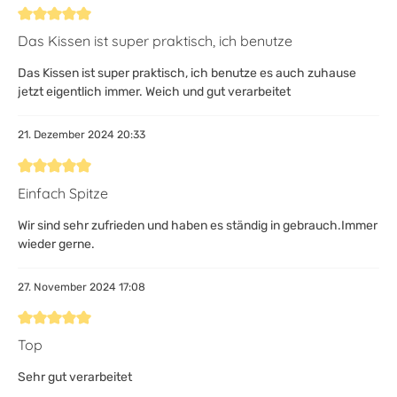
Bewertung mit 5 von 5 Sternen
Das Kissen ist super praktisch, ich benutze
Das Kissen ist super praktisch, ich benutze es auch zuhause
jetzt eigentlich immer. Weich und gut verarbeitet
21. Dezember 2024 20:33
Bewertung mit 5 von 5 Sternen
Einfach Spitze
Wir sind sehr zufrieden und haben es ständig in gebrauch.Immer
wieder gerne.
27. November 2024 17:08
Bewertung mit 5 von 5 Sternen
Top
Sehr gut verarbeitet