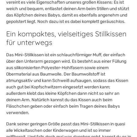
vereint es viele Eigenschaften unseres großen Kissens: Es ist
weich und bequem, entlastet deinen Arm beim Stillen und stützt
das Köpfchen deines Babys, damit es ebenfalls angenehm und
gepolstert liegt. Noch dazu ist es dabei komplett geräuschlos.
Ein kompaktes, vielseitiges Stillkissen
für unterwegs
Das Mini-Stillkissen ist ein schlauchförmiger Muff, der einfach
über den Unterarm gezogen wird. Es besteht aus einer Füllung
aus silikonisierten Polyester-Hohlfasern sowie einem
Obermaterial aus Baumwolle. Der Baumwollstoff ist
atmungsaktiv und kann Schweiß aufsaugen, sodass das Kissen
auch gut bei Kopfschwitzern eingesetzt werden kann;
außerdem klebt das kleine Köpfchen dann nicht so sehr an
deinem Arm. Natürlich kannst du das Kissen auch beim
Fläschchen geben oder einfach beim Tragen deines Babys
verwenden.
Dank seiner geringen Größe passt das Mini-Stillkissen in quasi
alle Wickeltaschen oder Kinderwagen und ist so immer
griffbereit. Und falls doch mal was daneben geht, kannst du es in