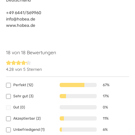
Deutschland
+49 6441/569960
info@hobea.de
www.hobea.de
18 von 18 Bewertungen
4.28 von 5 Sternen
Durchschnittliche Bewertung von 4.2 von 5 Sternen
Perfekt (12)
67%
Sehr gut (3)
17%
Gut (0)
0%
Akzeptierbar (2)
11%
Unbefriedigend (1)
6%