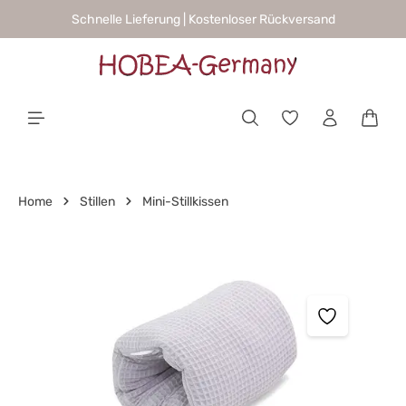
Schnelle Lieferung | Kostenloser Rückversand
alt springen
Waren
Home
Stillen
Mini-Stillkissen
Bildergalerie überspringen