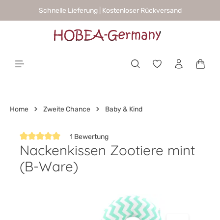
Schnelle Lieferung | Kostenloser Rückversand
alt springen
Waren
Home
Zweite Chance
Baby & Kind
1 Bewertung
Nackenkissen Zootiere mint
Durchschnittliche Bewertung von 5 von 5 Sternen
(B-Ware)
Bildergalerie überspringen