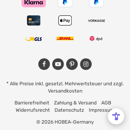
und der Jungenanzug hat so mehrere
Eyecatcher. Die kleine Fliege und die süße
Mütze runden das festliche Outfit ab und
sorgen für den perfekten Auftritt. Details
Taufanzug Paul für Babys und Kinder
Bestehend aus Hemd, Hose, Sakko, Fliege
und Mütze Farbe: grau, braun Material: 80%
Baumwolle, 20% Polyester Hergestellt in der
EU
* Alle Preise inkl. gesetzl. Mehrwertsteuer und zzgl.
Versandkosten
Barrierefreiheit
Zahlung & Versand
AGB
Widerrufsrecht
Datenschutz
Impressum
© 2026 HOBEA-Germany