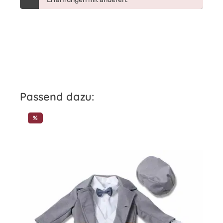
Produktgalerie überspringen
Passend dazu:
%