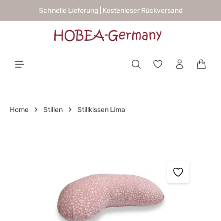
Schnelle Lieferung | Kostenloser Rückversand
alt springen
Waren
Home
Stillen
Stillkissen Lima
Bildergalerie überspringen