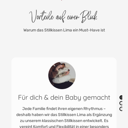
Vorteile auf einen Blick
Warum das Stillkissen Lima ein Must-Have ist
t
Geräuschlos, weich &
formstabil
ung
Die Füllung des Stillkissens besteht aus silikonisierten
s
Polyester-Hohlfasern. Diese sind angenehm weich
s