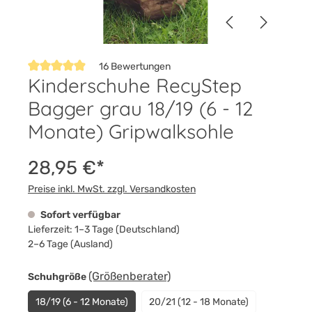
16 Bewertungen
Kinderschuhe RecyStep
Durchschnittliche Bewertung von 4.8 von 5 Sternen
Bagger grau 18/19 (6 - 12
Monate) Gripwalksohle
28,95 €*
Preise inkl. MwSt. zzgl. Versandkosten
Sofort verfügbar
Lieferzeit: 1–3 Tage (Deutschland)
2–6 Tage (Ausland)
auswählen
(Größenberater)
Schuhgröße
18/19 (6 - 12 Monate)
20/21 (12 - 18 Monate)