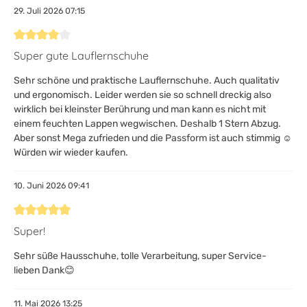
29. Juli 2026 07:15
Bewertung mit 4 von 5 Sternen
Super gute Lauflernschuhe
Sehr schöne und praktische Lauflernschuhe. Auch qualitativ
und ergonomisch. Leider werden sie so schnell dreckig also
wirklich bei kleinster Berührung und man kann es nicht mit
einem feuchten Lappen wegwischen. Deshalb 1 Stern Abzug.
Aber sonst Mega zufrieden und die Passform ist auch stimmig ☺️
Würden wir wieder kaufen.
10. Juni 2026 09:41
Bewertung mit 5 von 5 Sternen
Super!
Sehr süße Hausschuhe, tolle Verarbeitung, super Service-
lieben Dank😊
11. Mai 2026 13:25