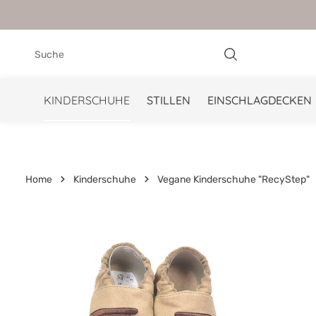
springen
Zur Hauptnavigation springen
KINDERSCHUHE
STILLEN
EINSCHLAGDECKEN
Home
Kinderschuhe
Vegane Kinderschuhe "RecyStep"
Bildergalerie überspringen