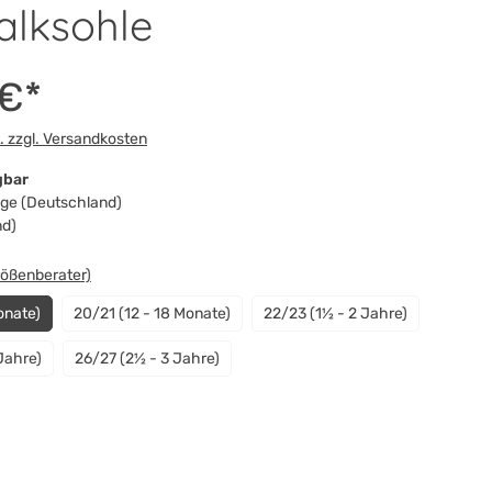
alksohle
 €*
t. zzgl. Versandkosten
gbar
Tage (Deutschland)
nd)
swählen
rößenberater)
onate)
20/21 (12 - 18 Monate)
22/23 (1½ - 2 Jahre)
Jahre)
26/27 (2½ - 3 Jahre)
n
le