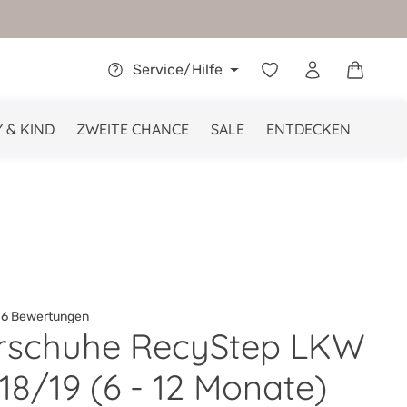
Warenkor
Service/Hilfe
 & KIND
ZWEITE CHANCE
SALE
ENTDECKEN
6 Bewertungen
rschuhe RecyStep LKW
he Bewertung von 4.8 von 5 Sternen
18/19 (6 - 12 Monate)