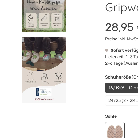
Gripw
28,95
Preise inkl. MwS
Sofort verfü
Lieferzeit: 1–3 
2–6 Tage (Ausla
au
Schuhgröße
(G
18/19 (6 - 12 M
24/25 (2 - 2½ 
auswähle
Sohle
Gripwalksoh