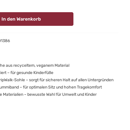
In den Warenkorb
01386
he aus recyceltem, veganem Material
ziert – für gesunde Kinderfüße
ripWalk-Sohle – sorgt für sicheren Halt auf allen Untergründen
Gummiband – für optimalen Sitz und hohen Tragekomfort
e Materialien – bewusste Wahl für Umwelt und Kinder
p: Nachhaltige und vegane
chuhe für kleine Entdecker