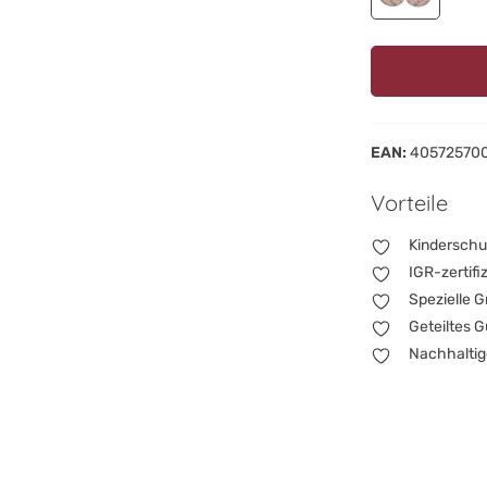
EAN:
40572570
Vorteile
Kinderschu
IGR-zertifi
Spezielle G
Geteiltes 
Nachhaltig
RecySte
Kinders