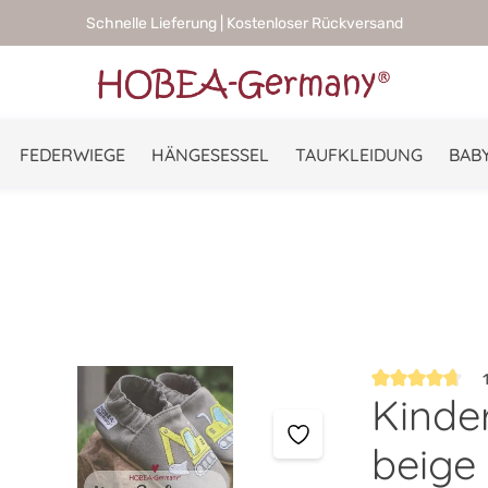
Schnelle Lieferung | Kostenloser Rückversand
FEDERWIEGE
HÄNGESESSEL
TAUFKLEIDUNG
BABY
1
Kinde
Durchschnittlic
beige 