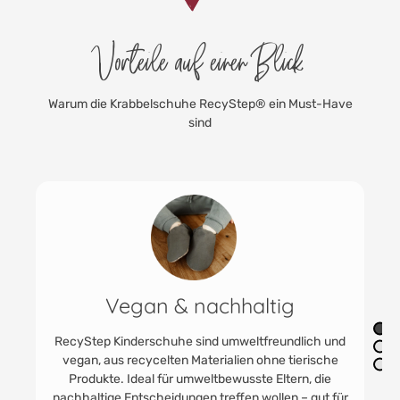
Vorteile auf einen Blick
Warum die Krabbelschuhe RecyStep® ein Must-Have
sind
In der Maschine waschbar
Ein großer Vorteil der RecyStep Kinderschuhe ist ihre
leichte Reinigungsfähigkeit. Diese Schuhe können
problemlos in der Waschmaschine bei 40°C
gewaschen werden, wodurch Eltern Zeit und