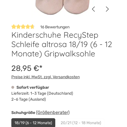
16 Bewertungen
Kinderschuhe RecyStep
Durchschnittliche Bewertung von 4.8 von 5 Sternen
Schleife altrosa 18/19 (6 - 12
Monate) Gripwalksohle
28,95 €*
Preise inkl. MwSt. zzgl. Versandkosten
Sofort verfügbar
Lieferzeit: 1–3 Tage (Deutschland)
2–6 Tage (Ausland)
auswählen
(Größenberater)
Schuhgröße
18/19 (6 - 12 Monate)
20/21 (12 - 18 Monate)
(Diese Option ist zurzeit nich