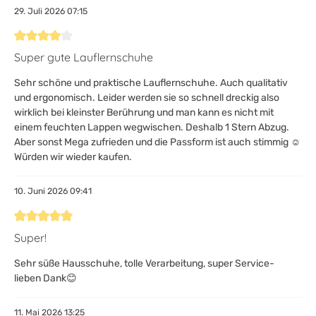
29. Juli 2026 07:15
Bewertung mit 4 von 5 Sternen
Super gute Lauflernschuhe
Sehr schöne und praktische Lauflernschuhe. Auch qualitativ
und ergonomisch. Leider werden sie so schnell dreckig also
wirklich bei kleinster Berührung und man kann es nicht mit
einem feuchten Lappen wegwischen. Deshalb 1 Stern Abzug.
Aber sonst Mega zufrieden und die Passform ist auch stimmig ☺️
Würden wir wieder kaufen.
10. Juni 2026 09:41
Bewertung mit 5 von 5 Sternen
Super!
Sehr süße Hausschuhe, tolle Verarbeitung, super Service-
lieben Dank😊
11. Mai 2026 13:25