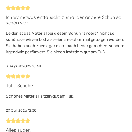
Bewertung mit 5 von 5 Sternen
Ich war etwas enttäuscht, zumal der andere Schuh so
schön war
Leider ist das Material bei diesem Schuh "anders", nicht so
schön, sie wirken fast als seien sie schon mal getragen worden.
Sie haben auch zuerst gar nicht nach Leder gerochen, sondern
irgendwie parfümiert. Sie sitzen trotzdem gut am Fuß
3. August 2026 10:44
Bewertung mit 5 von 5 Sternen
Tolle Schuhe
Schönes Material, sitzen gut am Fuß,
27. Juli 2026 12:30
Bewertung mit 5 von 5 Sternen
Alles super!