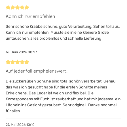
Bewertung mit 5 von 5 Sternen
Kann ich nur empfehlen
Sehr schöne Krabbelschuhe, gute Verarbeitung. Sehen toll aus.
Kann ich nur empfehlen. Musste sie in eine kleinere Größe
umtauschen, alles problemlos und schnelle Lieferung
16. Juni 2026 08:27
Bewertung mit 5 von 5 Sternen
Auf jedenfall emphelenswert!!
Die zuckersüßen Schuhe sind total schön verarbeitet. Genau
das was ich gesucht habe für die ersten Schritte meines
Enkelchens. Das Leder ist weich und flexibel. Die
Korrespondens mit Euch ist zauberhaft und hat mir jedesmal ein
Lächeln ins Gesicht gezaubert. Sehr originell. Danke nochmal
für alles.
27. Mai 2026 10:10