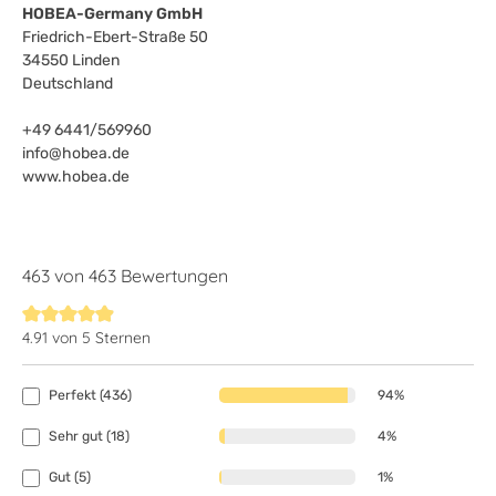
HOBEA-Germany GmbH
Friedrich-Ebert-Straße 50
34550 Linden
Deutschland
+49 6441/569960
info@hobea.de
www.hobea.de
463 von 463 Bewertungen
4.91 von 5 Sternen
Durchschnittliche Bewertung von 4.9 von 5 Sternen
Perfekt (436)
94%
Sehr gut (18)
4%
Gut (5)
1%