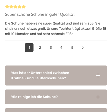
Bewertung mit 5 von 5 Sternen
Super schöne Schuhe in guter Qualität
Die Schuhe haben eine super Qualität und sind sehr süß. Sie
sind nur noch etwas groß. Unsere Tochter trägt aktuell Größe 18
mit 10 Monaten und hat sehr schmale Füße.
1
2
3
4
5
Was ist der Unterschied zwischen
Krabbel- und Lauflernschuhen?
Wie reinige ich die Schuhe?