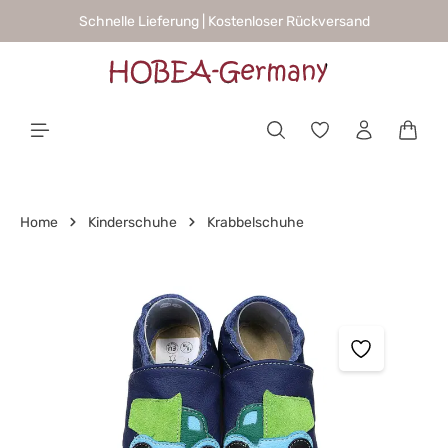
Schnelle Lieferung | Kostenloser Rückversand
alt springen
Waren
Home
Kinderschuhe
Krabbelschuhe
Bildergalerie überspringen