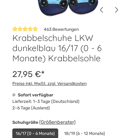
463 Bewertungen
Krabbelschuhe LKW
Durchschnittliche Bewertung von 4.9 von 5 Sternen
dunkelblau 16/17 (0 - 6
Monate) Krabbelsohle
27,95 €*
Preise inkl. MwSt. zzgl. Versandkosten
Sofort verfügbar
Lieferzeit: 1–3 Tage (Deutschland)
2–6 Tage (Ausland)
auswählen
(Größenberater)
Schuhgröße
16/17 (0 - 6 Monate)
18/19 (6 - 12 Monate)