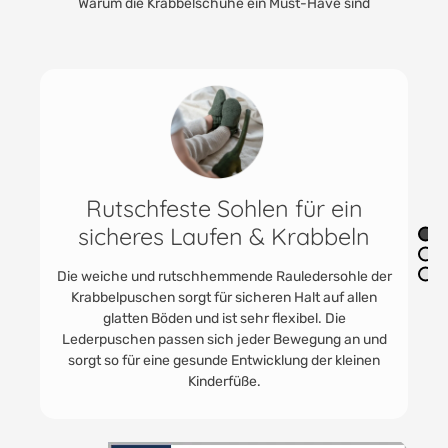
Warum die Krabbelschuhe ein Must-Have sind
Praktisch & vielfältig einsetzbar
Die praktischen Jungen und Mädchenschuhe finden
immer Anwendung. In der Kita als Kitaschuhe oder
Babyturnschuhe. HOBEA Lederpuschen werden
gerne getragen. Für Unterwegs zu Oma und Opa und
zum Toben im eigenen Kinder - und Babyzimmer.