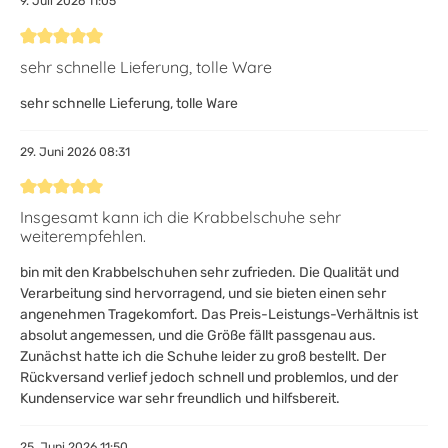
9. Juli 2026 11:05
Bewertung mit 5 von 5 Sternen
sehr schnelle Lieferung, tolle Ware
sehr schnelle Lieferung, tolle Ware
29. Juni 2026 08:31
Bewertung mit 5 von 5 Sternen
Insgesamt kann ich die Krabbelschuhe sehr
weiterempfehlen.
bin mit den Krabbelschuhen sehr zufrieden. Die Qualität und
Verarbeitung sind hervorragend, und sie bieten einen sehr
angenehmen Tragekomfort. Das Preis-Leistungs-Verhältnis ist
absolut angemessen, und die Größe fällt passgenau aus.
Zunächst hatte ich die Schuhe leider zu groß bestellt. Der
Rückversand verlief jedoch schnell und problemlos, und der
Kundenservice war sehr freundlich und hilfsbereit.
25. Juni 2026 11:50