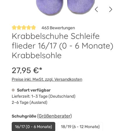
463 Bewertungen
Krabbelschuhe Schleife
Durchschnittliche Bewertung von 4.9 von 5 Sternen
flieder 16/17 (0 - 6 Monate)
Krabbelsohle
27,95 €*
Preise inkl. MwSt. zzgl. Versandkosten
Sofort verfügbar
Lieferzeit: 1–3 Tage (Deutschland)
2–6 Tage (Ausland)
auswählen
(Größenberater)
Schuhgröße
16/17 (0 - 6 Monate)
18/19 (6 - 12 Monate)