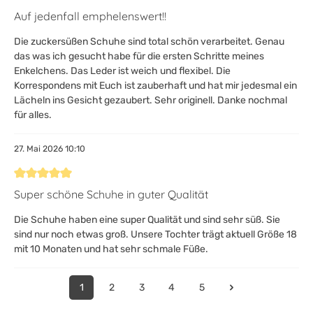
Bewertung mit 5 von 5 Sternen
Auf jedenfall emphelenswert!!
Die zuckersüßen Schuhe sind total schön verarbeitet. Genau
das was ich gesucht habe für die ersten Schritte meines
Enkelchens. Das Leder ist weich und flexibel. Die
Korrespondens mit Euch ist zauberhaft und hat mir jedesmal ein
Lächeln ins Gesicht gezaubert. Sehr originell. Danke nochmal
für alles.
27. Mai 2026 10:10
Bewertung mit 5 von 5 Sternen
Super schöne Schuhe in guter Qualität
Die Schuhe haben eine super Qualität und sind sehr süß. Sie
sind nur noch etwas groß. Unsere Tochter trägt aktuell Größe 18
mit 10 Monaten und hat sehr schmale Füße.
1
2
3
4
5