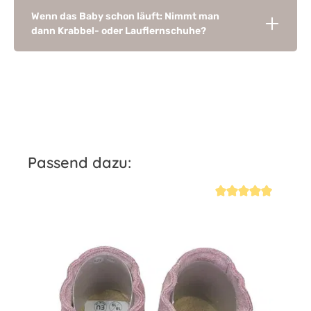
Wenn das Baby schon läuft: Nimmt man
dann Krabbel- oder Lauflernschuhe?
Produktgalerie überspringen
Passend dazu:
iche Bewertung von 4.7 von 5 Sternen
Durchschnittliche Be