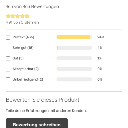
463 von 463 Bewertungen
4.91 von 5 Sternen
Durchschnittliche Bewertung von 4.9 von 5 Sternen
Perfekt (436)
94%
Sehr gut (18)
4%
Gut (5)
1%
Akzeptierbar (2)
0%
Unbefriedigend (2)
0%
Bewerten Sie dieses Produkt!
Teile deine Erfahrungen mit anderen Kunden.
Bewertung schreiben