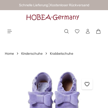
Schnelle Lieferung | Kostenloser Rückversand
alt springen
Waren
Home
Kinderschuhe
Krabbelschuhe
Bildergalerie überspringen