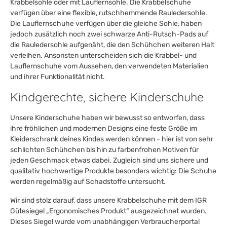
Krabbelsohle oder mit Lauflernsohle. Die Krabbelschuhe
verfügen über eine flexible, rutschhemmende Rauledersohle.
Die Lauflernschuhe verfügen über die gleiche Sohle, haben
jedoch zusätzlich noch zwei schwarze Anti-Rutsch-Pads auf
die Rauledersohle aufgenäht, die den Schühchen weiteren Halt
verleihen. Ansonsten unterscheiden sich die Krabbel- und
Lauflernschuhe vom Aussehen, den verwendeten Materialien
und ihrer Funktionalität nicht.
Kindgerechte, sichere Kinderschuhe
Unsere Kinderschuhe haben wir bewusst so entworfen, dass
ihre fröhlichen und modernen Designs eine feste Größe im
Kleiderschrank deines Kindes werden können - hier ist von sehr
schlichten Schühchen bis hin zu farbenfrohen Motiven für
jeden Geschmack etwas dabei. Zugleich sind uns sichere und
qualitativ hochwertige Produkte besonders wichtig: Die Schuhe
werden regelmäßig auf Schadstoffe untersucht.
Wir sind stolz darauf, dass unsere Krabbelschuhe mit dem IGR
Gütesiegel „Ergonomisches Produkt“ ausgezeichnet wurden.
Dieses Siegel wurde vom unabhängigen Verbraucherportal