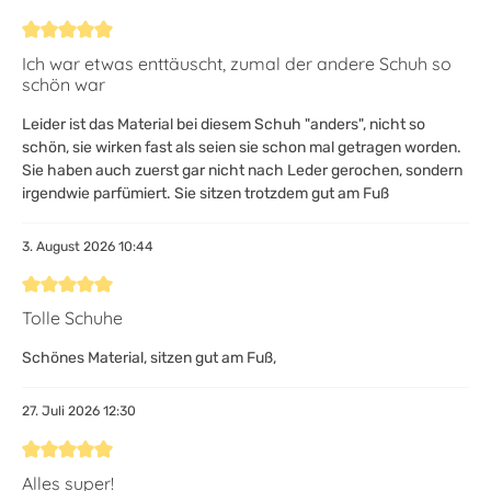
Bewertung mit 5 von 5 Sternen
Ich war etwas enttäuscht, zumal der andere Schuh so
schön war
Leider ist das Material bei diesem Schuh "anders", nicht so
schön, sie wirken fast als seien sie schon mal getragen worden.
Sie haben auch zuerst gar nicht nach Leder gerochen, sondern
irgendwie parfümiert. Sie sitzen trotzdem gut am Fuß
3. August 2026 10:44
Bewertung mit 5 von 5 Sternen
Tolle Schuhe
Schönes Material, sitzen gut am Fuß,
27. Juli 2026 12:30
Bewertung mit 5 von 5 Sternen
Alles super!