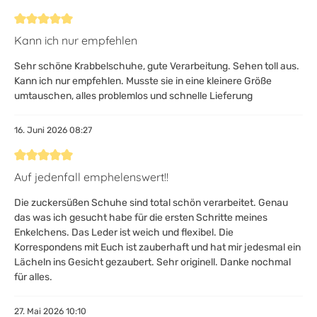
Bewertung mit 5 von 5 Sternen
Kann ich nur empfehlen
Sehr schöne Krabbelschuhe, gute Verarbeitung. Sehen toll aus.
Kann ich nur empfehlen. Musste sie in eine kleinere Größe
umtauschen, alles problemlos und schnelle Lieferung
16. Juni 2026 08:27
Bewertung mit 5 von 5 Sternen
Auf jedenfall emphelenswert!!
Die zuckersüßen Schuhe sind total schön verarbeitet. Genau
das was ich gesucht habe für die ersten Schritte meines
Enkelchens. Das Leder ist weich und flexibel. Die
Korrespondens mit Euch ist zauberhaft und hat mir jedesmal ein
Lächeln ins Gesicht gezaubert. Sehr originell. Danke nochmal
für alles.
27. Mai 2026 10:10