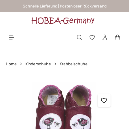
Schnelle Lieferung | Kostenloser Rückversand
alt springen
Waren
Home
Kinderschuhe
Krabbelschuhe
Bildergalerie überspringen