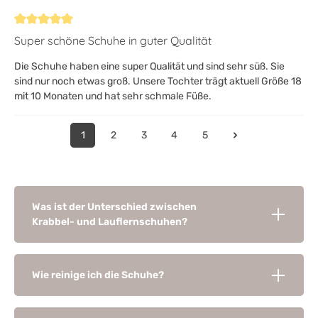
Bewertung mit 5 von 5 Sternen
Super schöne Schuhe in guter Qualität
Die Schuhe haben eine super Qualität und sind sehr süß. Sie
sind nur noch etwas groß. Unsere Tochter trägt aktuell Größe 18
mit 10 Monaten und hat sehr schmale Füße.
1
2
3
4
5
Was ist der Unterschied zwischen
Krabbel- und Lauflernschuhen?
Wie reinige ich die Schuhe?