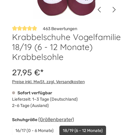
463 Bewertungen
Krabbelschuhe Vogelfamilie
Durchschnittliche Bewertung von 4.9 von 5 Sternen
18/19 (6 - 12 Monate)
Krabbelsohle
27,95 €*
Preise inkl. MwSt. zzgl. Versandkosten
Sofort verfügbar
Lieferzeit: 1–3 Tage (Deutschland)
2–6 Tage (Ausland)
auswählen
(Größenberater)
Schuhgröße
16/17 (0 - 6 Monate)
18/19 (6 - 12 Monate)