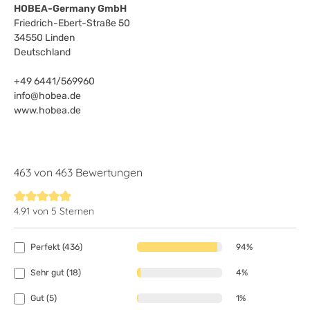
HOBEA-Germany GmbH
Friedrich-Ebert-Straße 50
34550 Linden
Deutschland
+49 6441/569960
info@hobea.de
www.hobea.de
463 von 463 Bewertungen
4.91 von 5 Sternen
Durchschnittliche Bewertung von 4.9 von 5 Sternen
Perfekt (436)
94%
Sehr gut (18)
4%
Gut (5)
1%