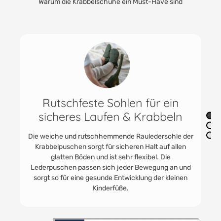
Warum die Krabbelschuhe ein Must-Have sind
Praktisch & vielfältig einsetzbar
Die praktischen Jungen und Mädchenschuhe finden
immer Anwendung. In der Kita als Kitaschuhe oder
Babyturnschuhe. HOBEA Lederpuschen werden
gerne getragen. Für Unterwegs zu Oma und Opa und
zum Toben im eigenen Kinder - und Babyzimmer.