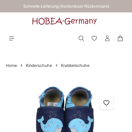
Schnelle Lieferung | Kostenloser Rückversand
alt springen
Waren
Home
Kinderschuhe
Krabbelschuhe
Bildergalerie überspringen