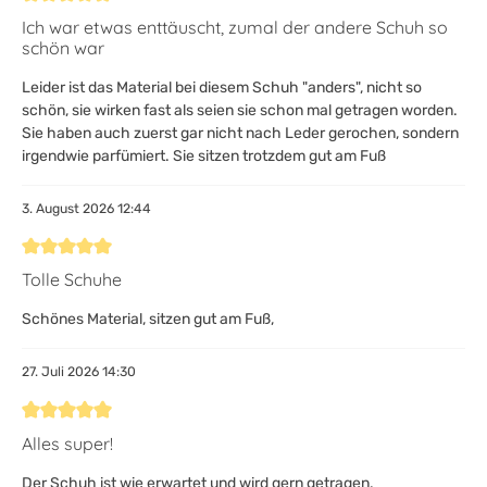
Bewertung mit 5 von 5 Sternen
Ich war etwas enttäuscht, zumal der andere Schuh so
schön war
Leider ist das Material bei diesem Schuh "anders", nicht so
schön, sie wirken fast als seien sie schon mal getragen worden.
Sie haben auch zuerst gar nicht nach Leder gerochen, sondern
irgendwie parfümiert. Sie sitzen trotzdem gut am Fuß
3. August 2026 12:44
Bewertung mit 5 von 5 Sternen
Tolle Schuhe
Schönes Material, sitzen gut am Fuß,
27. Juli 2026 14:30
Bewertung mit 5 von 5 Sternen
Alles super!
Der Schuh ist wie erwartet und wird gern getragen.