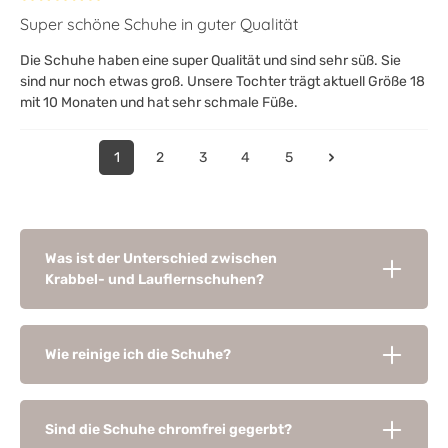
Bewertung mit 5 von 5 Sternen
Super schöne Schuhe in guter Qualität
Die Schuhe haben eine super Qualität und sind sehr süß. Sie
sind nur noch etwas groß. Unsere Tochter trägt aktuell Größe 18
mit 10 Monaten und hat sehr schmale Füße.
1
2
3
4
5
Was ist der Unterschied zwischen
Krabbel- und Lauflernschuhen?
Wie reinige ich die Schuhe?
Sind die Schuhe chromfrei gegerbt?