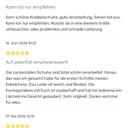
Bewertung mit 5 von 5 Sternen
Kann ich nur empfehlen
Sehr schöne Krabbelschuhe, gute Verarbeitung. Sehen toll aus.
Kann ich nur empfehlen. Musste sie in eine kleinere Größe
umtauschen, alles problemlos und schnelle Lieferung
16. Juni 2026 10:27
Bewertung mit 5 von 5 Sternen
Auf jedenfall emphelenswert!!
Die zuckersüßen Schuhe sind total schön verarbeitet. Genau
das was ich gesucht habe für die ersten Schritte meines
Enkelchens. Das Leder ist weich und flexibel. Die
Korrespondens mit Euch ist zauberhaft und hat mir jedesmal ein
Lächeln ins Gesicht gezaubert. Sehr originell. Danke nochmal
für alles.
27. Mai 2026 12:10