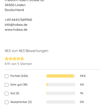
Friedrich-Ebert-Straße 50
34550 Linden
Deutschland
+49 6441/569960
info@hobea.de
www.hobea.de
463 von 463 Bewertungen
4.91 von 5 Sternen
Durchschnittliche Bewertung von 4.9 von 5 Sternen
Perfekt (436)
94%
Sehr gut (18)
4%
Gut (5)
1%
Akzeptierbar (2)
0%