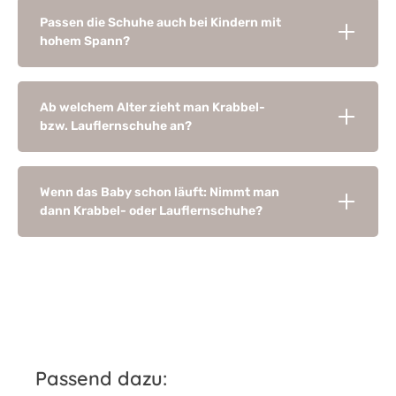
Passen die Schuhe auch bei Kindern mit
hohem Spann?
Ab welchem Alter zieht man Krabbel-
bzw. Lauflernschuhe an?
Wenn das Baby schon läuft: Nimmt man
dann Krabbel- oder Lauflernschuhe?
Produktgalerie überspringen
Passend dazu: