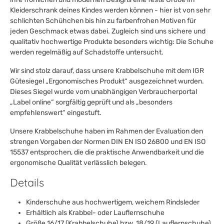
Kleiderschrank deines Kindes werden können - hier ist von sehr
schlichten Schühchen bis hin zu farbenfrohen Motiven für
jeden Geschmack etwas dabei. Zugleich sind uns sichere und
qualitativ hochwertige Produkte besonders wichtig: Die Schuhe
werden regelmäßig auf Schadstoffe untersucht.
Wir sind stolz darauf, dass unsere Krabbelschuhe mit dem IGR
Gütesiegel „Ergonomisches Produkt“ ausgezeichnet wurden.
Dieses Siegel wurde vom unabhängigen Verbraucherportal
„Label online“ sorgfältig geprüft und als „besonders
empfehlenswert“ eingestuft.
Unsere Krabbelschuhe haben im Rahmen der Evaluation den
strengen Vorgaben der Normen DIN EN ISO 26800 und EN ISO
15537 entsprochen, die die praktische Anwendbarkeit und die
ergonomische Qualität verlässlich belegen.
Details
Kinderschuhe aus hochwertigem, weichem Rindsleder
Erhältlich als Krabbel- oder Lauflernschuhe
Größe 16/17 (Krabbelschuhe) bzw. 18/19 (Lauflernschuhe)