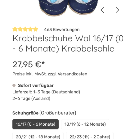
463 Bewertungen
Krabbelschuhe Wal 16/17 (0
Durchschnittliche Bewertung von 4.9 von 5 Sternen
- 6 Monate) Krabbelsohle
27,95 €*
Preise inkl. MwSt. zzgl. Versandkosten
Sofort verfügbar
Lieferzeit: 1–3 Tage (Deutschland)
2–6 Tage (Ausland)
auswählen
(Größenberater)
Schuhgröße
16/17 (0 - 6 Monate)
18/19 (6 - 12 Monate)
20/21 (12 - 18 Monate)
22/23 (1½ - 2 Jahre)