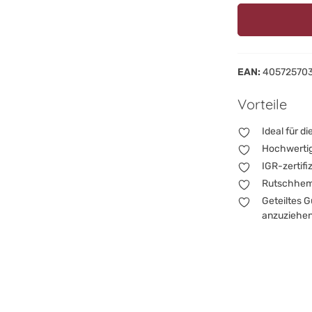
EAN:
40572570
Vorteile
Ideal für d
Hochwertig
IGR-zertifi
Rutschhemm
Geteiltes 
anzuziehe
Unsere Kindersch
Weltentdecken od
abzurunden. Sie
deines Babys, in