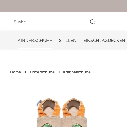
springen
Zur Hauptnavigation springen
KINDERSCHUHE
STILLEN
EINSCHLAGDECKEN
Home
Kinderschuhe
Krabbelschuhe
Bildergalerie überspringen