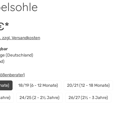
elsohle
€*
t. zzgl. Versandkosten
gbar
Tage (Deutschland)
nd)
swählen
rößenberater)
nate)
18/19 (6 - 12 Monate)
20/21 (12 - 18 Monate)
Jahre)
24/25 (2 - 2½ Jahre)
26/27 (2½ - 3 Jahre)
n