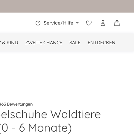
Warenkor
Service/Hilfe
 & KIND
ZWEITE CHANCE
SALE
ENTDECKEN
63 Bewertungen
elschuhe Waldtiere
he Bewertung von 4.9 von 5 Sternen
(0 - 6 Monate)