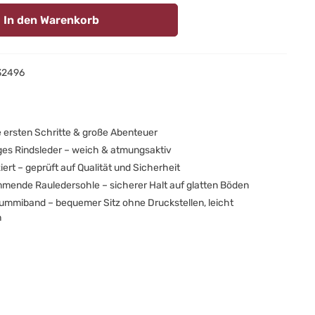
In den Warenkorb
32496
ie ersten Schritte & große Abenteuer
es Rindsleder – weich & atmungsaktiv
ziert – geprüft auf Qualität und Sicherheit
ende Rauledersohle – sicherer Halt auf glatten Böden
Gummiband – bequemer Sitz ohne Druckstellen, leicht
n
uhe sind ein echter Hingucker und eignen sich perfekt zum
er um das Outfit deines Kindes mit einem schicken Detail
 unterstützen zunächst die ersten Krabbel- und Gehversuche
dem sie den Füßen Halt und Schutz geben, und sind später ein