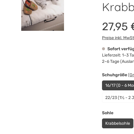
Krabb
27,95 
Preise inkl. MwS
Sofort verfü
Lieferzeit: 1–3 
2–6 Tage (Ausla
au
Schuhgröße
(G
16/17 (0 - 6 Mo
22/23 (1½ - 2 
auswähle
Sohle
Krabbelsohle