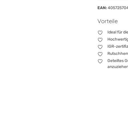
EAN:
40572570
Vorteile
Ideal für d
Hochwertig
IGR-zertifi
Rutschhemm
Geteiltes 
anzuziehe
Unsere Kindersch
Weltentdecken od
abzurunden. Sie
deines Babys, in
äußerst beliebter
Hochwer