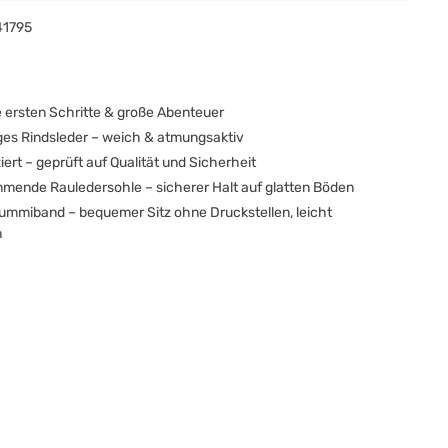
41795
ie ersten Schritte & große Abenteuer
es Rindsleder – weich & atmungsaktiv
ziert – geprüft auf Qualität und Sicherheit
ende Rauledersohle – sicherer Halt auf glatten Böden
Gummiband – bequemer Sitz ohne Druckstellen, leicht
n
uhe sind ein echter Hingucker und eignen sich perfekt zum
er um das Outfit deines Kindes mit einem schicken Detail
 unterstützen zunächst die ersten Krabbel- und Gehversuche
dem sie den Füßen Halt und Schutz geben, und sind später ein
 Begleiter zuhause, in der Kita oder beim Kinderturnen.
tige Materialien in einem