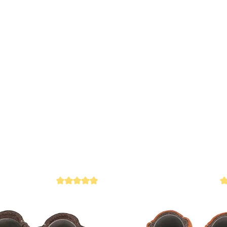
Kinderschu
Erhältlich 
Größe 16/17
Rutschfest 
Sicherer Ha
IGR Zertifi
Handgeferti
 4.9 von 5 Sternen
Durchschnittliche Bewertung von 4.9 von 5 Sternen
Du