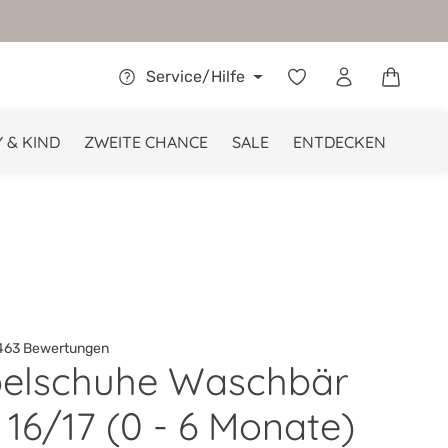
Warenkor
Service/Hilfe
 & KIND
ZWEITE CHANCE
SALE
ENTDECKEN
63 Bewertungen
elschuhe Waschbär
he Bewertung von 4.9 von 5 Sternen
16/17 (0 - 6 Monate)