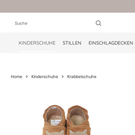
springen
Zur Hauptnavigation springen
KINDERSCHUHE
STILLEN
EINSCHLAGDECKEN
Home
Kinderschuhe
Krabbelschuhe
Bildergalerie überspringen