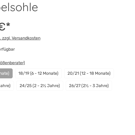
elsohle
€*
t. zzgl. Versandkosten
rfügbar
swählen
rößenberater)
nate)
18/19 (6 - 12 Monate)
20/21 (12 - 18 Monate)
 Option ist zurzeit nicht verfügbar.)
Jahre)
24/25 (2 - 2½ Jahre)
26/27 (2½ - 3 Jahre)
n
e
ist zurzeit nicht verfügbar.)