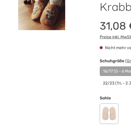
Krabb
31,08 
Preise inkl. MwS
Nicht mehr ve
au
Schuhgröße
(G
16/17 (0 - 6 Mo
(Diese
22/23 (1½ - 2 
auswähle
Sohle
Krabbelsohl
(Diese Option 