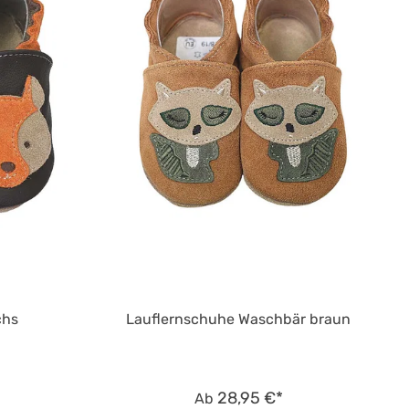
chs
Lauflernschuhe Waschbär braun
28,95 €*
Ab