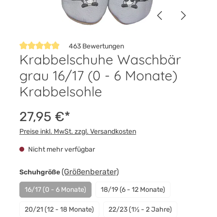
463 Bewertungen
Krabbelschuhe Waschbär
Durchschnittliche Bewertung von 4.9 von 5 Sternen
grau 16/17 (0 - 6 Monate)
Krabbelsohle
27,95 €*
Preise inkl. MwSt. zzgl. Versandkosten
Nicht mehr verfügbar
auswählen
(Größenberater)
Schuhgröße
16/17 (0 - 6 Monate)
18/19 (6 - 12 Monate)
(Diese Option ist zurzeit nicht verfügbar.)
20/21 (12 - 18 Monate)
22/23 (1½ - 2 Jahre)