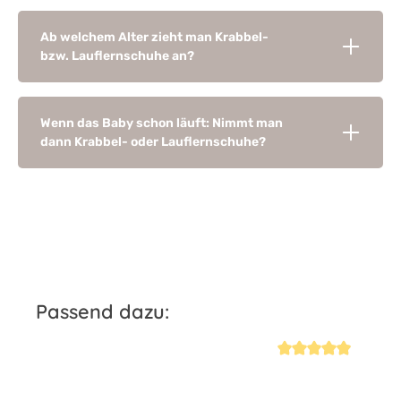
Ab welchem Alter zieht man Krabbel-
bzw. Lauflernschuhe an?
Wenn das Baby schon läuft: Nimmt man
dann Krabbel- oder Lauflernschuhe?
Produktgalerie überspringen
Passend dazu:
iche Bewertung von 4.9 von 5 Sternen
Durchschnittliche Be