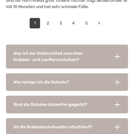
sind nur noch etwas groß. Unsere Tochter trägt aktuell Größe 18
mit 10 Monaten und hat sehr schmale Füße.
1
2
3
4
5
Was ist der Unterschied zwischen
Krabbel- und Lauflernschuhen?
Wie reinige ich die Schuhe?
Sind die Schuhe chromfrei gegerbt?
Ist die Krabbelschuhsohle rutschfest?