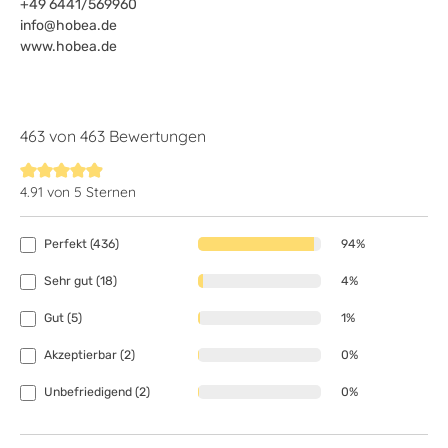
+49 6441/569960
info@hobea.de
www.hobea.de
463 von 463 Bewertungen
4.91 von 5 Sternen
Durchschnittliche Bewertung von 4.9 von 5 Sternen
Perfekt (436)
94%
Sehr gut (18)
4%
Gut (5)
1%
Akzeptierbar (2)
0%
Unbefriedigend (2)
0%