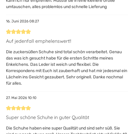
Kann ich nur empfehlen. Musste sie in eine kleinere Größe
umtauschen, alles problemlos und schnelle Lieferung
16. Juni 2026 08:27
Bewertung mit 5 von 5 Sternen
Auf jedenfall emphelenswert!!
Die zuckersüßen Schuhe sind total schön verarbeitet. Genau
das was ich gesucht habe für die ersten Schritte meines
Enkelchens. Das Leder ist weich und flexibel. Die
Korrespondens mit Euch ist zauberhaft und hat mir jedesmal ein
Lächeln ins Gesicht gezaubert. Sehr originell. Danke nochmal
für alles.
27. Mai 2026 10:10
Bewertung mit 5 von 5 Sternen
Super schöne Schuhe in guter Qualität
Die Schuhe haben eine super Qualität und sind sehr süß. Sie