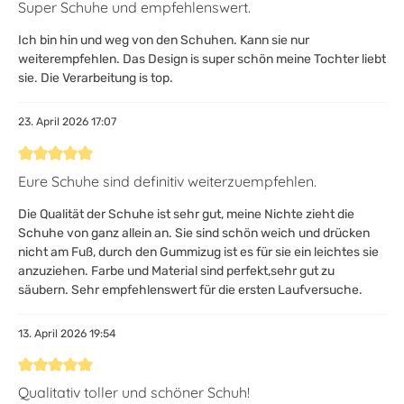
Bewertung mit 5 von 5 Sternen
Super Schuhe und empfehlenswert.
Ich bin hin und weg von den Schuhen. Kann sie nur
weiterempfehlen. Das Design is super schön meine Tochter liebt
sie. Die Verarbeitung is top.
23. April 2026 17:07
Bewertung mit 5 von 5 Sternen
Eure Schuhe sind definitiv weiterzuempfehlen.
Die Qualität der Schuhe ist sehr gut, meine Nichte zieht die
Schuhe von ganz allein an. Sie sind schön weich und drücken
nicht am Fuß, durch den Gummizug ist es für sie ein leichtes sie
anzuziehen. Farbe und Material sind perfekt,sehr gut zu
säubern. Sehr empfehlenswert für die ersten Laufversuche.
13. April 2026 19:54
Bewertung mit 5 von 5 Sternen
Qualitativ toller und schöner Schuh!