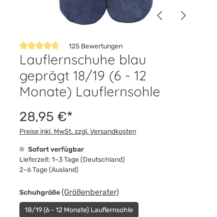
125 Bewertungen
Lauflernschuhe blau
Durchschnittliche Bewertung von 4.7 von 5 Sternen
geprägt 18/19 (6 - 12
Monate) Lauflernsohle
28,95 €*
Preise inkl. MwSt. zzgl. Versandkosten
Sofort verfügbar
Lieferzeit: 1–3 Tage (Deutschland)
2–6 Tage (Ausland)
auswählen
(Größenberater)
Schuhgröße
18/19 (6 - 12 Monate) Lauflernsohle