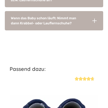
bzw. Lauflernschuhe an?
Wenn das Baby schon läuft: Nimmt man
dann Krabbel- oder Lauflernschuhe?
Produktgalerie überspringen
Passend dazu:
iche Bewertung von 4.7 von 5 Sternen
Durchschnittliche Be