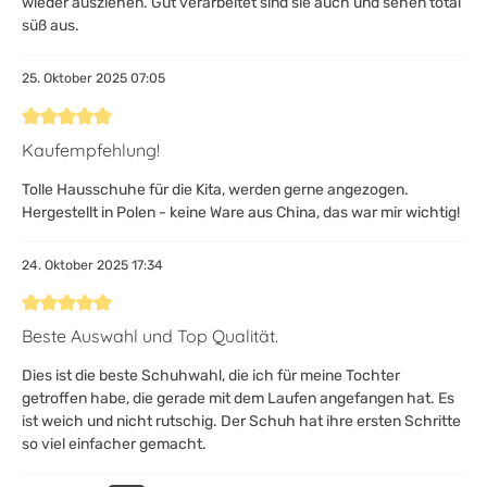
wieder ausziehen. Gut verarbeitet sind sie auch und sehen total
süß aus.
25. Oktober 2025 07:05
Bewertung mit 5 von 5 Sternen
Kaufempfehlung!
Tolle Hausschuhe für die Kita, werden gerne angezogen.
Hergestellt in Polen - keine Ware aus China, das war mir wichtig!
24. Oktober 2025 17:34
Bewertung mit 5 von 5 Sternen
Beste Auswahl und Top Qualität.
Dies ist die beste Schuhwahl, die ich für meine Tochter
getroffen habe, die gerade mit dem Laufen angefangen hat. Es
ist weich und nicht rutschig. Der Schuh hat ihre ersten Schritte
so viel einfacher gemacht.