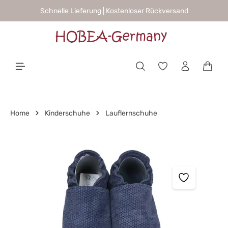
Schnelle Lieferung | Kostenloser Rückversand
alt springen
Waren
Home
Kinderschuhe
Lauflernschuhe
Bildergalerie überspringen