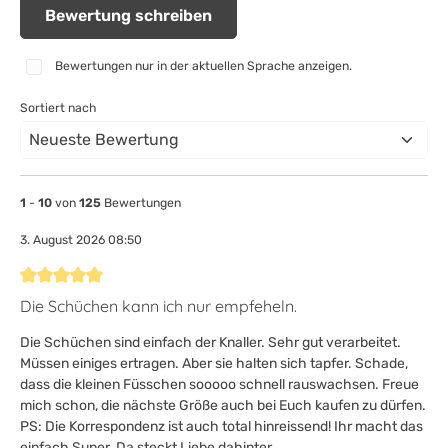
Bewertung schreiben
Bewertungen nur in der aktuellen Sprache anzeigen.
Sortiert nach
1
-
10
von
125
Bewertungen
3. August 2026 08:50
Bewertung mit 5 von 5 Sternen
Die Schüchen kann ich nur empfeheln.
Die Schüchen sind einfach der Knaller. Sehr gut verarbeitet.
Müssen einiges ertragen. Aber sie halten sich tapfer. Schade,
dass die kleinen Füsschen sooooo schnell rauswachsen. Freue
mich schon, die nächste Größe auch bei Euch kaufen zu dürfen.
PS: Die Korrespondenz ist auch total hinreissend! Ihr macht das
einfach Super. Da steckt Liebe dahinter.