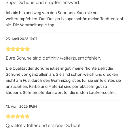
Bewertung mit 5 von 5 Sternen
Super Schuhe und empfehlenswert.
Ich bin hin und weg von den Schuhen. Kann sie nur
weiterempfehlen. Das Design is super schön meine Tochter liebt
sie. Die Verarbeitung is top.
23. April 2026 17:07
Bewertung mit 5 von 5 Sternen
Eure Schuhe sind definitiv weiterzuempfehlen.
Die Qualität der Schuhe ist sehr gut, meine Nichte zieht die
Schuhe von ganz allein an. Sie sind schön weich und drücken
nicht am Fuß, durch den Gummizug ist es für sie ein leichtes sie
anzuziehen. Farbe und Material sind perfekt,sehr gut zu
säubern. Sehr empfehlenswert für die ersten Laufversuche.
13. April 2026 19:54
Bewertung mit 5 von 5 Sternen
Qualitativ toller und schöner Schuh!