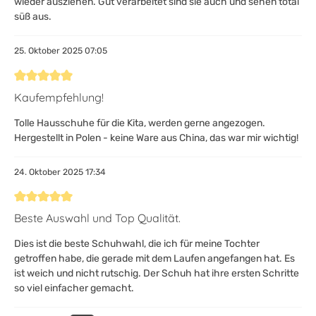
wieder ausziehen. Gut verarbeitet sind sie auch und sehen total
süß aus.
25. Oktober 2025 07:05
Bewertung mit 5 von 5 Sternen
Kaufempfehlung!
Tolle Hausschuhe für die Kita, werden gerne angezogen.
Hergestellt in Polen - keine Ware aus China, das war mir wichtig!
24. Oktober 2025 17:34
Bewertung mit 5 von 5 Sternen
Beste Auswahl und Top Qualität.
Dies ist die beste Schuhwahl, die ich für meine Tochter
getroffen habe, die gerade mit dem Laufen angefangen hat. Es
ist weich und nicht rutschig. Der Schuh hat ihre ersten Schritte
so viel einfacher gemacht.