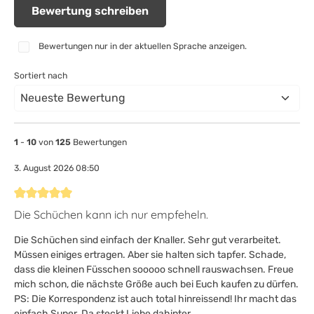
Bewertung schreiben
Bewertungen nur in der aktuellen Sprache anzeigen.
Sortiert nach
1
-
10
von
125
Bewertungen
3. August 2026 08:50
Bewertung mit 5 von 5 Sternen
Die Schüchen kann ich nur empfeheln.
Die Schüchen sind einfach der Knaller. Sehr gut verarbeitet.
Müssen einiges ertragen. Aber sie halten sich tapfer. Schade,
dass die kleinen Füsschen sooooo schnell rauswachsen. Freue
mich schon, die nächste Größe auch bei Euch kaufen zu dürfen.
PS: Die Korrespondenz ist auch total hinreissend! Ihr macht das
einfach Super. Da steckt Liebe dahinter.