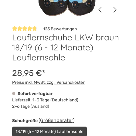
125 Bewertungen
Lauflernschuhe LKW braun
Durchschnittliche Bewertung von 4.7 von 5 Sternen
18/19 (6 - 12 Monate)
Lauflernsohle
28,95 €*
Preise inkl. MwSt. zzgl. Versandkosten
Sofort verfügbar
Lieferzeit: 1–3 Tage (Deutschland)
2–6 Tage (Ausland)
auswählen
(Größenberater)
Schuhgröße
18/19 (6 - 12 Monate) Lauflernsohle