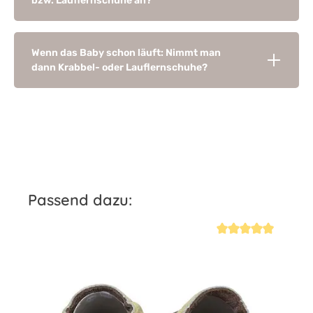
bzw. Lauflernschuhe an?
Wenn das Baby schon läuft: Nimmt man
dann Krabbel- oder Lauflernschuhe?
Produktgalerie überspringen
Passend dazu:
iche Bewertung von 4.7 von 5 Sternen
Durchschnittliche Be