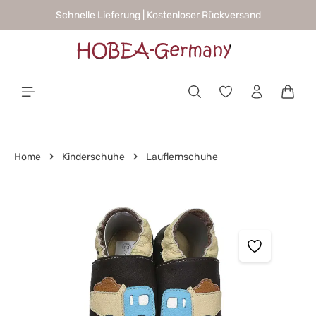
Schnelle Lieferung | Kostenloser Rückversand
alt springen
Waren
Home
Kinderschuhe
Lauflernschuhe
Bildergalerie überspringen