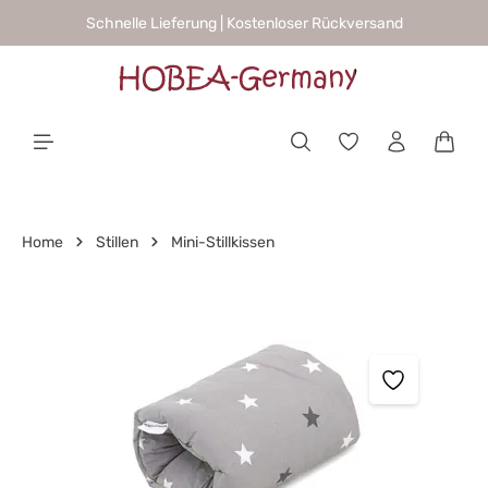
Schnelle Lieferung | Kostenloser Rückversand
alt springen
Waren
Home
Stillen
Mini-Stillkissen
Bildergalerie überspringen