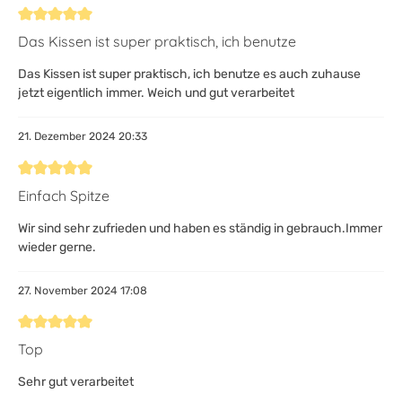
Bewertung mit 5 von 5 Sternen
Das Kissen ist super praktisch, ich benutze
Das Kissen ist super praktisch, ich benutze es auch zuhause
jetzt eigentlich immer. Weich und gut verarbeitet
21. Dezember 2024 20:33
Bewertung mit 5 von 5 Sternen
Einfach Spitze
Wir sind sehr zufrieden und haben es ständig in gebrauch.Immer
wieder gerne.
27. November 2024 17:08
Bewertung mit 5 von 5 Sternen
Top
Sehr gut verarbeitet