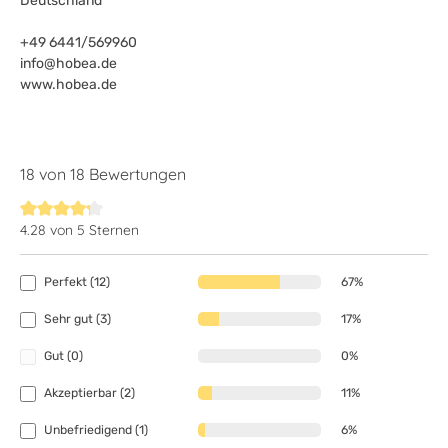
Deutschland
+49 6441/569960
info@hobea.de
www.hobea.de
18 von 18 Bewertungen
4.28 von 5 Sternen
Durchschnittliche Bewertung von 4.2 von 5 Sternen
Perfekt (12)
67%
Sehr gut (3)
17%
Gut (0)
0%
Akzeptierbar (2)
11%
Unbefriedigend (1)
6%