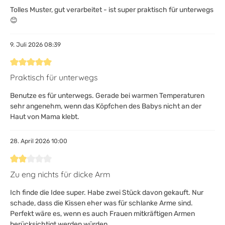
Tolles Muster, gut verarbeitet - ist super praktisch für unterwegs
😊
9. Juli 2026 08:39
Bewertung mit 5 von 5 Sternen
Praktisch für unterwegs
Benutze es für unterwegs. Gerade bei warmen Temperaturen
sehr angenehm, wenn das Köpfchen des Babys nicht an der
Haut von Mama klebt.
28. April 2026 10:00
Bewertung mit 2 von 5 Sternen
Zu eng nichts für dicke Arm
Ich finde die Idee super. Habe zwei Stück davon gekauft. Nur
schade, dass die Kissen eher was für schlanke Arme sind.
Perfekt wäre es, wenn es auch Frauen mitkräftigen Armen
berücksichtigt werden würden.