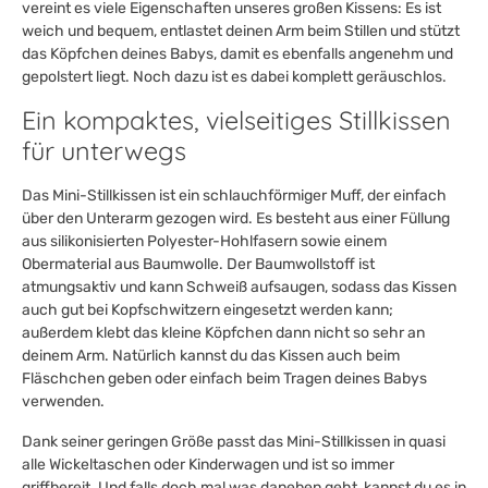
vereint es viele Eigenschaften unseres großen Kissens: Es ist
weich und bequem, entlastet deinen Arm beim Stillen und stützt
das Köpfchen deines Babys, damit es ebenfalls angenehm und
gepolstert liegt. Noch dazu ist es dabei komplett geräuschlos.
Ein kompaktes, vielseitiges Stillkissen
für unterwegs
Das Mini-Stillkissen ist ein schlauchförmiger Muff, der einfach
über den Unterarm gezogen wird. Es besteht aus einer Füllung
aus silikonisierten Polyester-Hohlfasern sowie einem
Obermaterial aus Baumwolle. Der Baumwollstoff ist
atmungsaktiv und kann Schweiß aufsaugen, sodass das Kissen
auch gut bei Kopfschwitzern eingesetzt werden kann;
außerdem klebt das kleine Köpfchen dann nicht so sehr an
deinem Arm. Natürlich kannst du das Kissen auch beim
Fläschchen geben oder einfach beim Tragen deines Babys
verwenden.
Dank seiner geringen Größe passt das Mini-Stillkissen in quasi
alle Wickeltaschen oder Kinderwagen und ist so immer
griffbereit. Und falls doch mal was daneben geht, kannst du es in