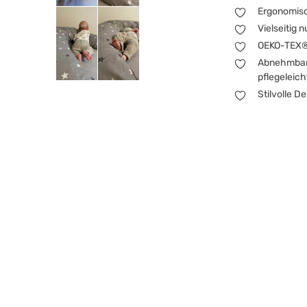
Ergonomisch
Vielseitig 
OEKO-TEX® 
Abnehmbare
pflegeleich
Stilvolle D
In den ersten Wo
Zeit verbringen,
angenehm liegt u
möchten wir dir u
vielen ruhigen M
bietet die nötige
geräuschlos.
Großes, 
komforta