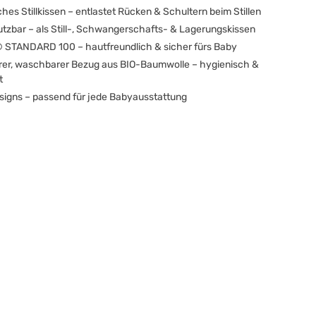
es Stillkissen – entlastet Rücken & Schultern beim Stillen
nutzbar – als Still-, Schwangerschafts- & Lagerungskissen
STANDARD 100 – hautfreundlich & sicher fürs Baby
r, waschbarer Bezug aus BIO-Baumwolle – hygienisch &
t
esigns – passend für jede Babyausstattung
chen nach der Geburt wirst du mit deinem kleinen Wunder viel
 da es häufig Hunger haben wird. Damit dein Baby dabei immer
nd du eine komfortable Stillposition einnehmen kannst,
nser Stillkissen vorstellen: Es ist der perfekte Begleiter für diese
omente zu zweit, denn es ist unfassbar bequem und weich,
 Unterstützung beim Stillen und ist obendrein noch völlig
verschließbares Kissen für ein
bles Stillen