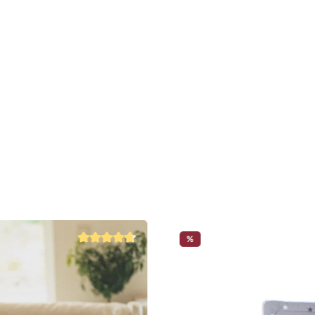
Füllung: 10
Abnehmbare
Verschließb
IGR Zertifi
Maße: 190 
Handgeferti
%
 5 von 5 Sternen
Durchschnittliche Bewertung von 4.8 von 5 Sternen