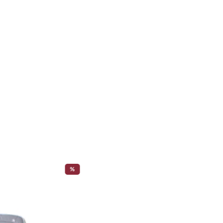
0 % silikonisierte Polyester-Hohlfasern
r Bezug: 100% Bio-Baumwolle
ar durch einen Holzknopf
zierung „Ergonomisches Produkt“
x 38 cm
gt in Europa
%