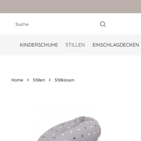
springen
Zur Hauptnavigation springen
KINDERSCHUHE
STILLEN
EINSCHLAGDECKEN
Home
Stillen
Stillkissen
Bildergalerie überspringen