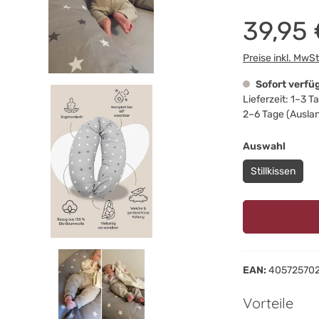
39,95 
Preise inkl. MwS
Sofort verfü
Lieferzeit: 1–3 
2–6 Tage (Ausla
auswä
Auswahl
Stillkissen
EAN:
40572570
Vorteile