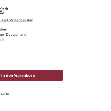
€*
t. zzgl. Versandkosten
gbar
Tage (Deutschland)
nd)
hlen
In den Warenkorb
24200