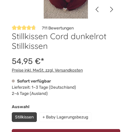
711 Bewertungen
Stillkissen Cord dunkelrot
Durchschnittliche Bewertung von 4.8 von 5 Sternen
Stillkissen
54,95 €*
Preise inkl. MwSt. zzgl. Versandkosten
Sofort verfügbar
Lieferzeit: 1–3 Tage (Deutschland)
2–6 Tage (Ausland)
auswählen
Auswahl
Stillkissen
+ Baby Lagerungsbezug