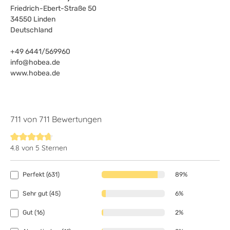
Friedrich-Ebert-Straße 50
34550 Linden
Deutschland
+49 6441/569960
info@hobea.de
www.hobea.de
711 von 711 Bewertungen
4.8 von 5 Sternen
Durchschnittliche Bewertung von 4.8 von 5 Sternen
Perfekt (631)
89%
Sehr gut (45)
6%
Gut (16)
2%