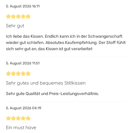
5. August 2026 16:11
Bewertung mit 5 von 5 Sternen
Sehr gut
Ich liebe das Kissen. Endlich kann ich in der Schwangerschaft
wieder gut schlafen. Absolutes Kaufempfehlung. Der Stoff fühlt
sich sehr gut an, das Kissen ist gut verarbeitet
5. August 2026 11:51
Bewertung mit 5 von 5 Sternen
Sehr gutes und bequemes Stillkissen
Sehr gute Qualität und Preis-Leistungsverhältnis.
5. August 2026 04:19
Bewertung mit 5 von 5 Sternen
Ein must have