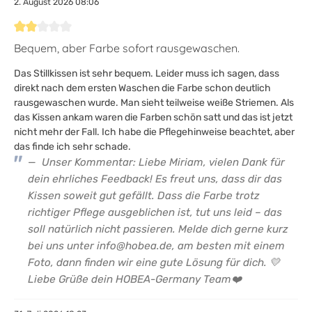
2. August 2026 08:06
Bewertung mit 2 von 5 Sternen
Bequem, aber Farbe sofort rausgewaschen.
Das Stillkissen ist sehr bequem. Leider muss ich sagen, dass
direkt nach dem ersten Waschen die Farbe schon deutlich
rausgewaschen wurde. Man sieht teilweise weiße Striemen. Als
das Kissen ankam waren die Farben schön satt und das ist jetzt
nicht mehr der Fall. Ich habe die Pflegehinweise beachtet, aber
das finde ich sehr schade.
Unser Kommentar: Liebe Miriam, vielen Dank für
dein ehrliches Feedback! Es freut uns, dass dir das
Kissen soweit gut gefällt. Dass die Farbe trotz
richtiger Pflege ausgeblichen ist, tut uns leid – das
soll natürlich nicht passieren. Melde dich gerne kurz
bei uns unter info@hobea.de, am besten mit einem
Foto, dann finden wir eine gute Lösung für dich. 💛
Liebe Grüße dein HOBEA-Germany Team❤️