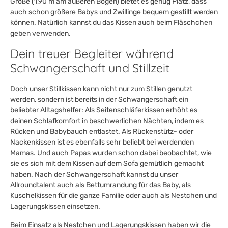
Größe (1,90 m am äußeren Bogen) bietet es genug Platz, dass
auch schon größere Babys und Zwillinge bequem gestillt werden
können. Natürlich kannst du das Kissen auch beim Fläschchen
geben verwenden.
Dein treuer Begleiter während
Schwangerschaft und Stillzeit
Doch unser Stillkissen kann nicht nur zum Stillen genutzt
werden, sondern ist bereits in der Schwangerschaft ein
beliebter Alltagshelfer: Als Seitenschläferkissen erhöht es
deinen Schlafkomfort in beschwerlichen Nächten, indem es
Rücken und Babybauch entlastet. Als Rückenstütz- oder
Nackenkissen ist es ebenfalls sehr beliebt bei werdenden
Mamas. Und auch Papas wurden schon dabei beobachtet, wie
sie es sich mit dem Kissen auf dem Sofa gemütlich gemacht
haben. Nach der Schwangerschaft kannst du unser
Allroundtalent auch als Bettumrandung für das Baby, als
Kuschelkissen für die ganze Familie oder auch als Nestchen und
Lagerungskissen einsetzen.
Beim Einsatz als Nestchen und Lagerungskissen haben wir die