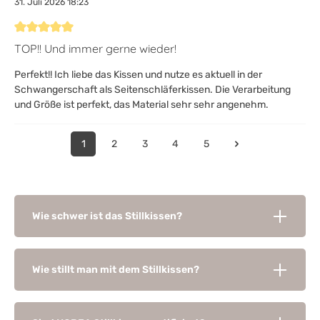
31. Juli 2026 18:23
Bewertung mit 5 von 5 Sternen
TOP!! Und immer gerne wieder!
Perfekt!! Ich liebe das Kissen und nutze es aktuell in der
Schwangerschaft als Seitenschläferkissen. Die Verarbeitung
und Größe ist perfekt, das Material sehr sehr angenehm.
1
2
3
4
5
Wie schwer ist das Stillkissen?
Wie stillt man mit dem Stillkissen?