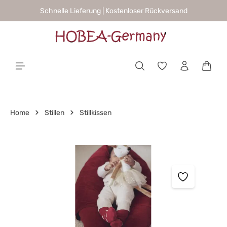
Schnelle Lieferung | Kostenloser Rückversand
alt springen
Waren
Home
Stillen
Stillkissen
Bildergalerie überspringen