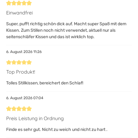
Bewertung mit 5 von 5 Sternen
Einwandfrei
Super, pufft richtig schön dick auf. Macht super Spaß mit dem
Kissen. Zum Stillen noch nicht verwendet, aktuell nur als
seitenschläfer Kissen und das ist wirklich top.
6. August 2026 11:26
Bewertung mit 5 von 5 Sternen
Top Produkt!
Tolles Stillkissen, bereichert den Schlaf!
6. August 2026 07:04
Bewertung mit 5 von 5 Sternen
Preis Leistung in Ordnung
Finde es sehr gut. Nicht zu weich und nicht zu hart .