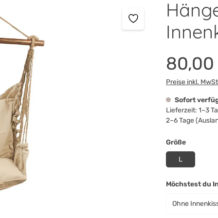
Hänge
Durchschnittlic
Innen
80,00
Preise inkl. MwS
Sofort verfü
Lieferzeit: 1–3 
2–6 Tage (Ausla
auswähl
Größe
L
Möchstest du I