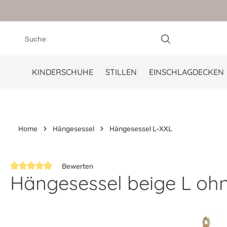
springen
Zur Hauptnavigation springen
KINDERSCHUHE
STILLEN
EINSCHLAGDECKEN
Home
Hängesessel
Hängesessel L-XXL
Bewerten
Hängesessel beige L ohn
Durchschnittliche Bewertung von 5 von 5 Sternen
Bildergalerie überspringen