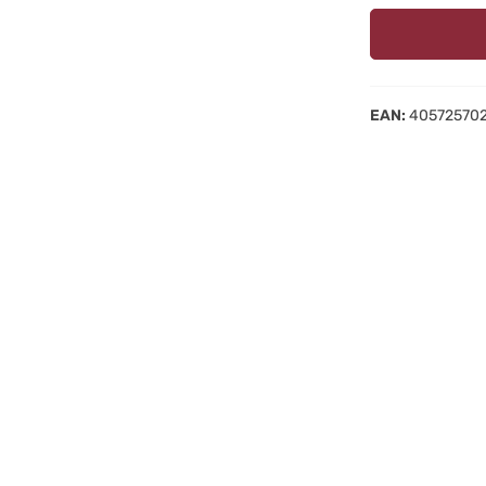
EAN:
40572570
Hol‘ dir das Url
zuhause, im Gart
Auszeit am Meer 
sowie zwei Größe
deinen Liebsten 
Ein neue
Als platzsparend
seines flexiblen
Sitzposition vor
Durch dieses Sc
dein Gleichgewic