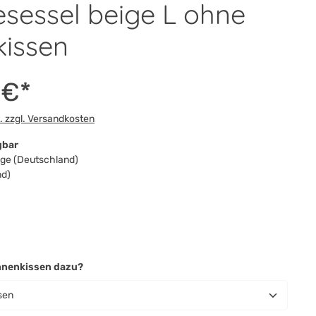
sessel beige L ohne
he Bewertung von 5 von 5 Sternen
kissen
 €*
t. zzgl. Versandkosten
gbar
Tage (Deutschland)
nd)
en
auswählen
nnenkissen dazu?