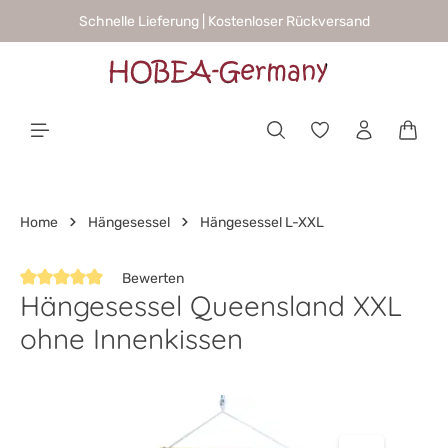
Schnelle Lieferung | Kostenloser Rückversand
alt springen
Waren
Home
Hängesessel
Hängesessel L-XXL
Bewerten
Hängesessel Queensland XXL
Durchschnittliche Bewertung von 5 von 5 Sternen
ohne Innenkissen
Bildergalerie überspringen