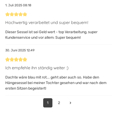
1. Juli 2025 08:18
Bewertung mit 5 von 5 Sternen
Hochwertig verarbeitet und super bequem!
Dieser Sessel ist sei Geld wert - top Verarbeitung, super
Kundenservice und vor allem: Super bequem!
30. Juni 2025 12:49
Bewertung mit 5 von 5 Sternen
Ich empfehle ihn ständig weiter :)
Dachte wäre blau mit rot... geht aber auch so. Habe den
Hängesessel bei meiner Tochter gesehen und war nach dem
ersten Sitzen begeistert!
1
2