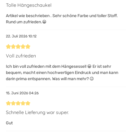
Bewertung mit 5 von 5 Sternen
Tolle Hängeschaukel
Artikel wie beschrieben . Sehr schöne Farbe und toller Stoff.
Rund um zufrieden.😀
22. Juli 2026 10:12
Bewertung mit 5 von 5 Sternen
Voll zufrieden
Ich bin voll zufrieden mit dem Hängesessel! 😀 Er ist sehr
bequem, macht einen hochwertigen Eindruck und man kann
darin prima entspannen. Was will man mehr? 😉
15. Juni 2026 04:26
Bewertung mit 5 von 5 Sternen
Schnelle Lieferung war super.
Gut