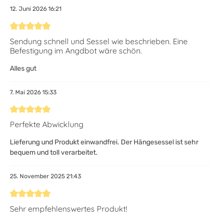
12. Juni 2026 16:21
Bewertung mit 5 von 5 Sternen
Sendung schnell und Sessel wie beschrieben. Eine
Befestigung im Angdbot wäre schön.
Alles gut
7. Mai 2026 15:33
Bewertung mit 5 von 5 Sternen
Perfekte Abwicklung
Lieferung und Produkt einwandfrei. Der Hängesessel ist sehr
bequem und toll verarbeitet.
25. November 2025 21:43
Bewertung mit 5 von 5 Sternen
Sehr empfehlenswertes Produkt!