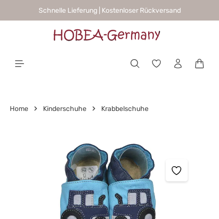
Schnelle Lieferung | Kostenloser Rückversand
alt springen
Waren
Home
Kinderschuhe
Krabbelschuhe
Bildergalerie überspringen