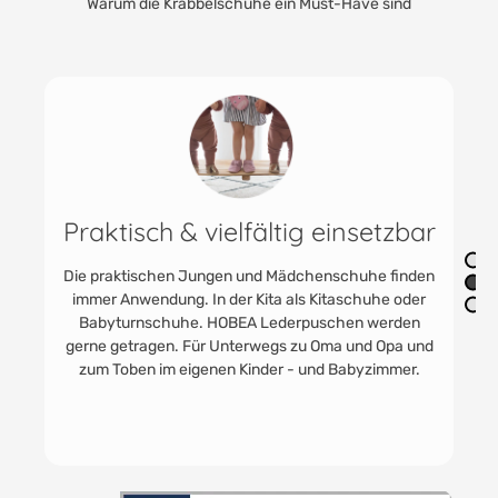
Warum die Krabbelschuhe ein Must-Have sind
Flexibel & hochwertige
Materialien
Unsere handgefertigten Leder-Krabbelschuhe aus
weichem und hochwertigem Rindsleder bieten
maximale Bewegungsfreiheit und höchsten Komfort.
Mit ihrer flexiblen Sohle und dem geteilten
Gummibund sind sie perfekt für die ersten Schritte
und wilden Abenteuer geeignet.