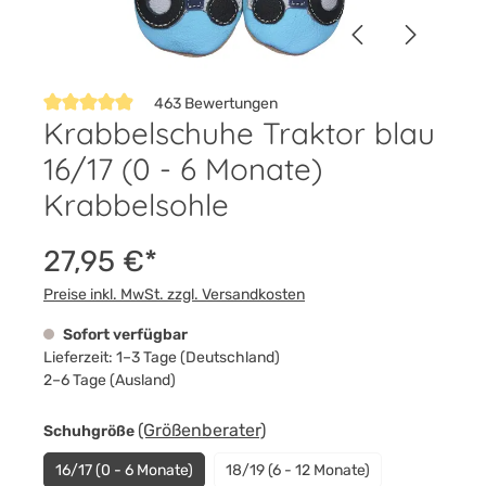
463 Bewertungen
Krabbelschuhe Traktor blau
Durchschnittliche Bewertung von 4.9 von 5 Sternen
16/17 (0 - 6 Monate)
Krabbelsohle
27,95 €*
Preise inkl. MwSt. zzgl. Versandkosten
Sofort verfügbar
Lieferzeit: 1–3 Tage (Deutschland)
2–6 Tage (Ausland)
auswählen
(Größenberater)
Schuhgröße
16/17 (0 - 6 Monate)
18/19 (6 - 12 Monate)