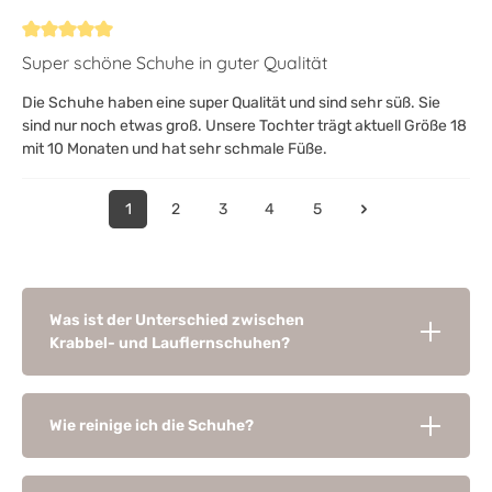
Bewertung mit 5 von 5 Sternen
Super schöne Schuhe in guter Qualität
Die Schuhe haben eine super Qualität und sind sehr süß. Sie
sind nur noch etwas groß. Unsere Tochter trägt aktuell Größe 18
mit 10 Monaten und hat sehr schmale Füße.
1
2
3
4
5
Was ist der Unterschied zwischen
Krabbel- und Lauflernschuhen?
Wie reinige ich die Schuhe?