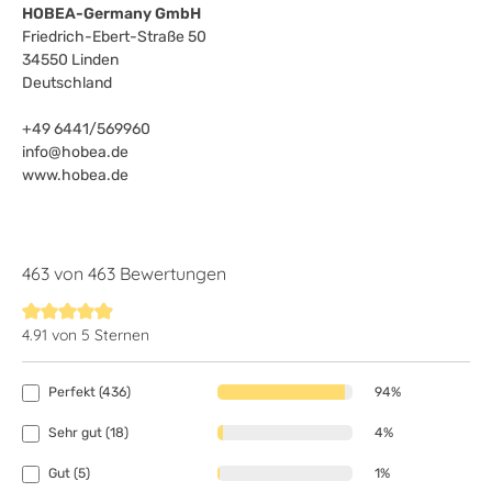
HOBEA-Germany GmbH
Friedrich-Ebert-Straße 50
34550 Linden
Deutschland
+49 6441/569960
info@hobea.de
www.hobea.de
463 von 463 Bewertungen
4.91 von 5 Sternen
Durchschnittliche Bewertung von 4.9 von 5 Sternen
Perfekt (436)
94%
Sehr gut (18)
4%
Gut (5)
1%