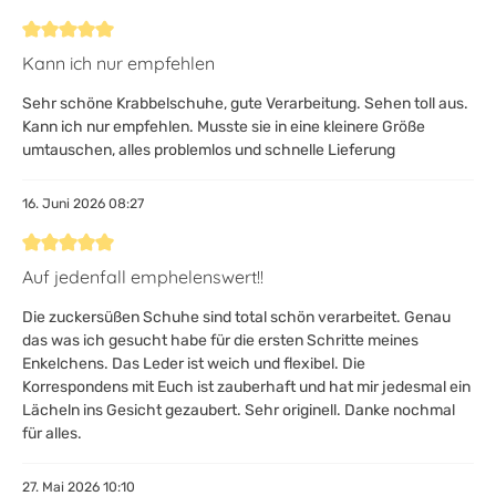
Bewertung mit 5 von 5 Sternen
Kann ich nur empfehlen
Sehr schöne Krabbelschuhe, gute Verarbeitung. Sehen toll aus.
Kann ich nur empfehlen. Musste sie in eine kleinere Größe
umtauschen, alles problemlos und schnelle Lieferung
16. Juni 2026 08:27
Bewertung mit 5 von 5 Sternen
Auf jedenfall emphelenswert!!
Die zuckersüßen Schuhe sind total schön verarbeitet. Genau
das was ich gesucht habe für die ersten Schritte meines
Enkelchens. Das Leder ist weich und flexibel. Die
Korrespondens mit Euch ist zauberhaft und hat mir jedesmal ein
Lächeln ins Gesicht gezaubert. Sehr originell. Danke nochmal
für alles.
27. Mai 2026 10:10