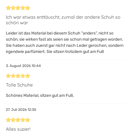
Bewertung mit 5 von 5 Sternen
Ich war etwas enttäuscht, zumal der andere Schuh so
schön war
Leider ist das Material bei diesem Schuh "anders", nicht so
schön, sie wirken fast als seien sie schon mal getragen worden.
Sie haben auch zuerst gar nicht nach Leder gerochen, sondern
irgendwie parfümiert. Sie sitzen trotzdem gut am Fuß
3. August 2026 10:44
Bewertung mit 5 von 5 Sternen
Tolle Schuhe
Schönes Material, sitzen gut am Fuß,
27. Juli 2026 12:30
Bewertung mit 5 von 5 Sternen
Alles super!