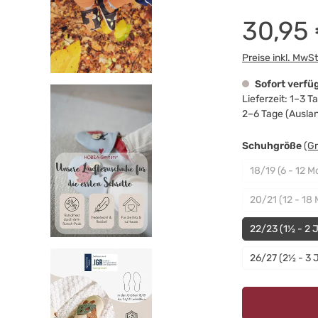
30,95
Preise inkl. MwS
Sofort verfü
Lieferzeit: 1–3 
2–6 Tage (Ausla
au
Schuhgröße
(G
18/19 (6 - 12 M
20/21 (12 - 18
22/23 (1½ - 2 
26/27 (2½ - 3 