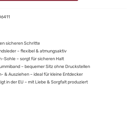
06411
ten sicheren Schritte
dsleder – flexibel & atmungsaktiv
-Sohle – sorgt für sicheren Halt
Gummiband – bequemer Sitz ohne Druckstellen
- & Ausziehen – ideal für kleine Entdecker
gt in der EU – mit Liebe & Sorgfalt produziert
uhe sind ein echter Hingucker und eignen sich perfekt zum
er um das Outfit deines Kindes mit einem schicken Detail
 unterstützen zunächst die ersten Krabbel- und Gehversuche
dem sie den Füßen Halt und Schutz geben, und sind später ein
 Begleiter zuhause, in der Kita oder beim Kinderturnen.