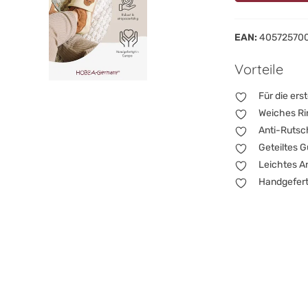
EAN:
40572570
Vorteile
Für die ers
Weiches Rin
Anti-Rutsch
Geteiltes 
Leichtes An
Handgeferti
Unsere Kindersch
Weltentdecken od
abzurunden. Sie
deines Babys, in
äußerst beliebter