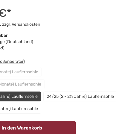
 €*
t. zzgl. Versandkosten
gbar
Tage (Deutschland)
nd)
swählen
rößenberater)
onate) Lauflernsohle
(Diese Option ist zurzeit nicht verfügbar.)
 Monate) Lauflernsohle
(Diese Option ist zurzeit nicht verfügbar.)
Jahre) Lauflernsohle
24/25 (2 - 2½ Jahre) Lauflernsohle
Jahre) Lauflernsohle
In den Warenkorb