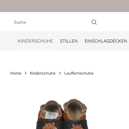
springen
Zur Hauptnavigation springen
KINDERSCHUHE
STILLEN
EINSCHLAGDECKEN
Home
Kinderschuhe
Lauflernschuhe
Bildergalerie überspringen