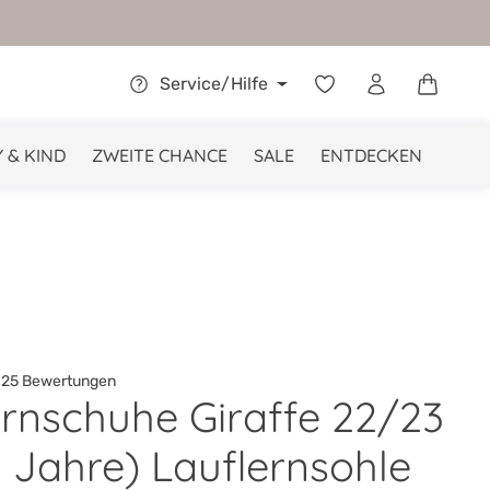
Warenkor
Service/Hilfe
 & KIND
ZWEITE CHANCE
SALE
ENTDECKEN
25 Bewertungen
ernschuhe Giraffe 22/23
he Bewertung von 4.7 von 5 Sternen
2 Jahre) Lauflernsohle