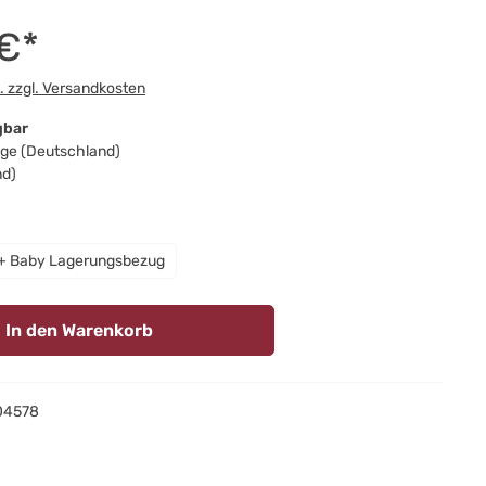
 €*
t. zzgl. Versandkosten
gbar
Tage (Deutschland)
nd)
hlen
+ Baby Lagerungsbezug
In den Warenkorb
04578