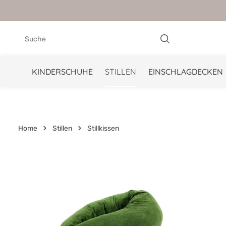
springen
Zur Hauptnavigation springen
KINDERSCHUHE
STILLEN
EINSCHLAGDECKEN
Home
Stillen
Stillkissen
Bildergalerie überspringen