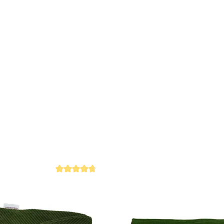
Füllung: 10
Abnehmbare
Verschließb
IGR Zertifi
Maße: 190 
Handgeferti
 4.8 von 5 Sternen
Durchschnittliche Bewertung von 4.7 von 5 Sternen