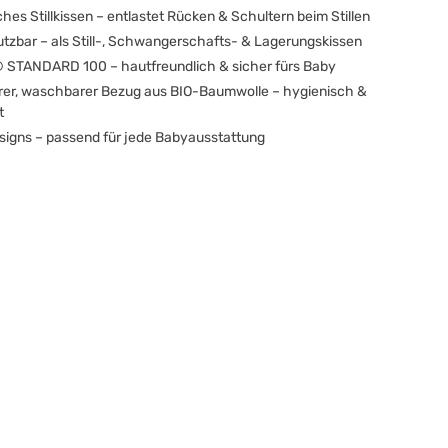
es Stillkissen – entlastet Rücken & Schultern beim Stillen
nutzbar – als Still-, Schwangerschafts- & Lagerungskissen
STANDARD 100 – hautfreundlich & sicher fürs Baby
r, waschbarer Bezug aus BIO-Baumwolle – hygienisch &
t
esigns – passend für jede Babyausstattung
chen nach der Geburt wirst du mit deinem kleinen Wunder viel
 da es häufig Hunger haben wird. Damit dein Baby dabei immer
nd du eine komfortable Stillposition einnehmen kannst,
nser Stillkissen vorstellen: Es ist der perfekte Begleiter für diese
omente zu zweit, denn es ist unfassbar bequem und weich,
 Unterstützung beim Stillen und ist obendrein noch völlig
verschließbares Kissen für ein
bles Stillen