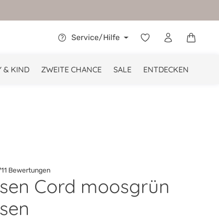
Warenkor
Service/Hilfe
 & KIND
ZWEITE CHANCE
SALE
ENTDECKEN
11 Bewertungen
kissen Cord moosgrün
he Bewertung von 4.8 von 5 Sternen
ssen