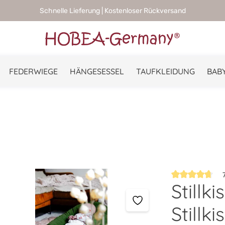
Schnelle Lieferung | Kostenloser Rückversand
FEDERWIEGE
HÄNGESESSEL
TAUFKLEIDUNG
BABY
7
Still
Durchschnittlic
Stillki