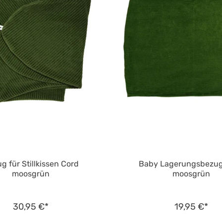
g für Stillkissen Cord
Baby Lagerungsbezug
moosgrün
moosgrün
30,95 €*
19,95 €*