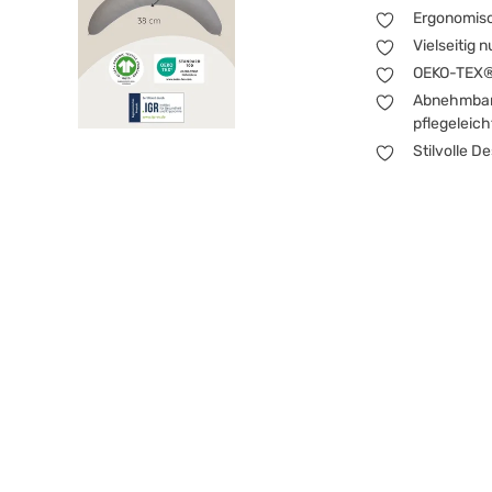
Ergonomisch
Vielseitig 
OEKO-TEX® 
Abnehmbare
pflegeleich
Stilvolle D
In den ersten Wo
Zeit verbringen,
angenehm liegt u
möchten wir dir u
vielen ruhigen M
bietet die nötige
geräuschlos.
Großes, 
komforta