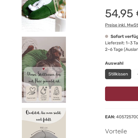
54,95
Preise inkl. MwS
Sofort verfü
Lieferzeit: 1–3 
2–6 Tage (Ausla
auswä
Auswahl
Stillkissen
EAN:
40572570
Vorteile