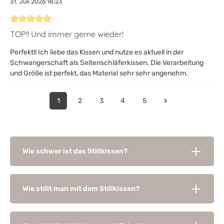
31. Juli 2026 18:23
Bewertung mit 5 von 5 Sternen
TOP!! Und immer gerne wieder!
Perfekt!! Ich liebe das Kissen und nutze es aktuell in der
Schwangerschaft als Seitenschläferkissen. Die Verarbeitung
und Größe ist perfekt, das Material sehr sehr angenehm.
1
2
3
4
5
Wie schwer ist das Stillkissen?
Wie stillt man mit dem Stillkissen?