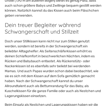
Größe (1,90 m am äußeren Bogen) bietet es genug Platz, dass
auch schon größere Babys und Zwillinge bequem gestillt werden
können. Natürlich kannst du das Kissen auch beim Fläschchen
geben verwenden.
Dein treuer Begleiter während
Schwangerschaft und Stillzeit
Doch unser Stillkissen kann nicht nur zum Stillen genutzt
werden, sondern ist bereits in der Schwangerschaft ein
beliebter Alltagshelfer: Als Seitenschläferkissen erhöht es
deinen Schlafkomfort in beschwerlichen Nächten, indem es
Rücken und Babybauch entlastet. Als Rückenstütz- oder
Nackenkissen ist es ebenfalls sehr beliebt bei werdenden
Mamas. Und auch Papas wurden schon dabei beobachtet, wie
sie es sich mit dem Kissen auf dem Sofa gemütlich gemacht
haben. Nach der Schwangerschaft kannst du unser
Allroundtalent auch als Bettumrandung für das Baby, als
Kuschelkissen für die ganze Familie oder auch als Nestchen und
Lagerungskissen einsetzen.
Beim Einsatz als Nestchen und Lagerungskissen haben wir die