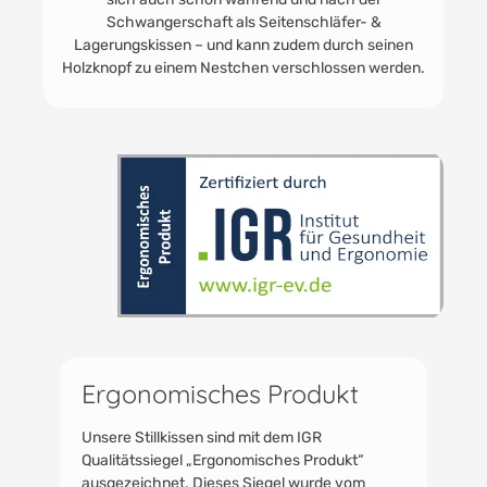
Die Füllung des Stillkissens besteht aus silikonisierten
Polyester-Hohlfasern: Dadurch raschelt es nicht,
fasst sich ähnlich an wie ein normales Kissen und
sorgt so für ein angenehmes Liegegefühl für Mutter
& Kind.
Ergonomisches Produkt
Unsere Stillkissen sind mit dem IGR
Qualitätssiegel „Ergonomisches Produkt“
ausgezeichnet. Dieses Siegel wurde vom