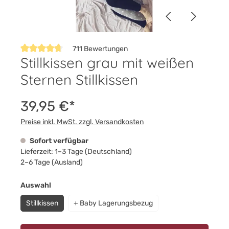
711 Bewertungen
Stillkissen grau mit weißen
Durchschnittliche Bewertung von 4.8 von 5 Sternen
Sternen Stillkissen
39,95 €*
Preise inkl. MwSt. zzgl. Versandkosten
Sofort verfügbar
Lieferzeit: 1–3 Tage (Deutschland)
2–6 Tage (Ausland)
auswählen
Auswahl
Stillkissen
+ Baby Lagerungsbezug