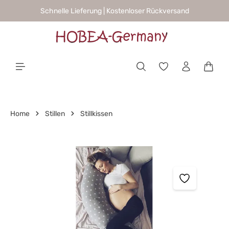
Schnelle Lieferung | Kostenloser Rückversand
alt springen
Waren
Home
Stillen
Stillkissen
Bildergalerie überspringen