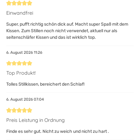
Bewertung mit 5 von 5 Sternen
Einwandfrei
Super, pufft richtig schön dick auf. Macht super Spaß mit dem
Kissen. Zum Stillen noch nicht verwendet, aktuell nur als
seitenschläfer Kissen und das ist wirklich top.
6. August 2026 11:26
Bewertung mit 5 von 5 Sternen
Top Produkt!
Tolles Stillkissen, bereichert den Schlaf!
6. August 2026 07:04
Bewertung mit 5 von 5 Sternen
Preis Leistung in Ordnung
Finde es sehr gut. Nicht zu weich und nicht zu hart .