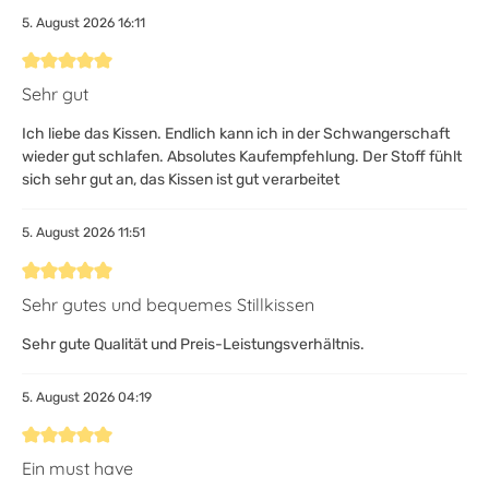
5. August 2026 16:11
Bewertung mit 5 von 5 Sternen
Sehr gut
Ich liebe das Kissen. Endlich kann ich in der Schwangerschaft
wieder gut schlafen. Absolutes Kaufempfehlung. Der Stoff fühlt
sich sehr gut an, das Kissen ist gut verarbeitet
5. August 2026 11:51
Bewertung mit 5 von 5 Sternen
Sehr gutes und bequemes Stillkissen
Sehr gute Qualität und Preis-Leistungsverhältnis.
5. August 2026 04:19
Bewertung mit 5 von 5 Sternen
Ein must have