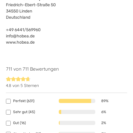
Friedrich-Ebert-Straße 50
34550 Linden
Deutschland
+49 6441/569960
info@hobea.de
www.hobea.de
711 von 711 Bewertungen
4.8 von 5 Sternen
Durchschnittliche Bewertung von 4.8 von 5 Sternen
Perfekt (631)
89%
Sehr gut (45)
6%
Gut (16)
2%