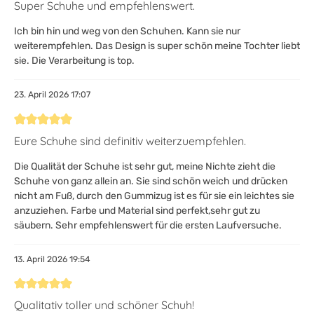
Bewertung mit 5 von 5 Sternen
Super Schuhe und empfehlenswert.
Ich bin hin und weg von den Schuhen. Kann sie nur
weiterempfehlen. Das Design is super schön meine Tochter liebt
sie. Die Verarbeitung is top.
23. April 2026 17:07
Bewertung mit 5 von 5 Sternen
Eure Schuhe sind definitiv weiterzuempfehlen.
Die Qualität der Schuhe ist sehr gut, meine Nichte zieht die
Schuhe von ganz allein an. Sie sind schön weich und drücken
nicht am Fuß, durch den Gummizug ist es für sie ein leichtes sie
anzuziehen. Farbe und Material sind perfekt,sehr gut zu
säubern. Sehr empfehlenswert für die ersten Laufversuche.
13. April 2026 19:54
Bewertung mit 5 von 5 Sternen
Qualitativ toller und schöner Schuh!