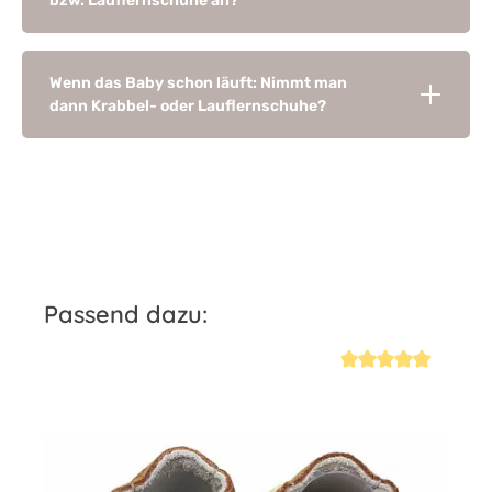
bzw. Lauflernschuhe an?
Wenn das Baby schon läuft: Nimmt man
dann Krabbel- oder Lauflernschuhe?
Produktgalerie überspringen
Passend dazu:
iche Bewertung von 4.7 von 5 Sternen
Durchschnittliche Be