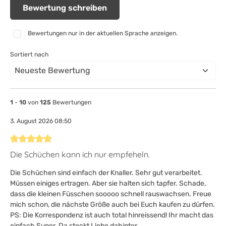
Bewertung schreiben
Bewertungen nur in der aktuellen Sprache anzeigen.
Sortiert nach
1
-
10
von
125
Bewertungen
3. August 2026 08:50
Bewertung mit 5 von 5 Sternen
Die Schüchen kann ich nur empfeheln.
Die Schüchen sind einfach der Knaller. Sehr gut verarbeitet.
Müssen einiges ertragen. Aber sie halten sich tapfer. Schade,
dass die kleinen Füsschen sooooo schnell rauswachsen. Freue
mich schon, die nächste Größe auch bei Euch kaufen zu dürfen.
PS: Die Korrespondenz ist auch total hinreissend! Ihr macht das
einfach Super. Da steckt Liebe dahinter.