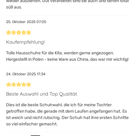
wieder ausziehen. Gut verarbeitet sind sie auch und sehen total
süß aus.
25. Oktober 2025 07:05
Bewertung mit 5 von 5 Sternen
Kaufempfehlung!
Tolle Hausschuhe für die Kita, werden gerne angezogen.
Hergestellt in Polen - keine Ware aus China, das war mir wichtig!
24. Oktober 2025 17:34
Bewertung mit 5 von 5 Sternen
Beste Auswahl und Top Qualität.
Dies ist die beste Schuhwahl, die ich für meine Tochter
getroffen habe, die gerade mit dem Laufen angefangen hat. Es
ist weich und nicht rutschig. Der Schuh hat ihre ersten Schritte
so viel einfacher gemacht.