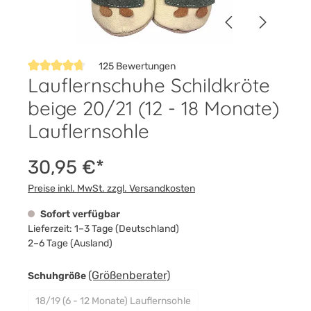
125 Bewertungen
Lauflernschuhe Schildkröte
Durchschnittliche Bewertung von 4.7 von 5 Sternen
beige 20/21 (12 - 18 Monate)
Lauflernsohle
30,95 €*
Preise inkl. MwSt. zzgl. Versandkosten
Sofort verfügbar
Lieferzeit: 1–3 Tage (Deutschland)
2–6 Tage (Ausland)
auswählen
(Größenberater)
Schuhgröße
18/19 (6 - 12 Monate) Lauflernsohle
(Diese Option ist zurzeit nicht verfügbar.)