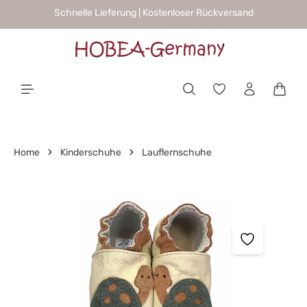
Schnelle Lieferung | Kostenloser Rückversand
alt springen
Waren
Home
Kinderschuhe
Lauflernschuhe
Bildergalerie überspringen