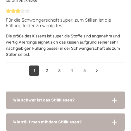
30. Juli 2026 13:56
Bewertung mit 3 von 5 Sternen
Für die Schwangerschaft super, zum Stillen ist die
Füllung leider zu wenig fest.
Die größe des Kissens ist super, die Stoffe sind angenehm und
wertig.Allerdings eignet sich das Kissen aufgrund seiner sehr
nachgiebigen Füllung besser in der Schwangerschaft als zum
Stillen selbst.
1
2
3
4
5
Wie schwer ist das Stillkissen?
Wie stillt man mit dem Stillkissen?