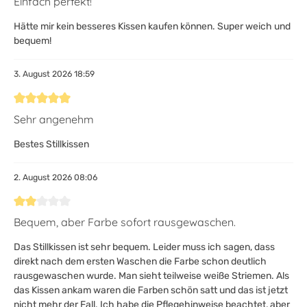
Einfach perfekt!
Hätte mir kein besseres Kissen kaufen können. Super weich und
bequem!
3. August 2026 18:59
Bewertung mit 5 von 5 Sternen
Sehr angenehm
Bestes Stillkissen
2. August 2026 08:06
Bewertung mit 2 von 5 Sternen
Bequem, aber Farbe sofort rausgewaschen.
Das Stillkissen ist sehr bequem. Leider muss ich sagen, dass
direkt nach dem ersten Waschen die Farbe schon deutlich
rausgewaschen wurde. Man sieht teilweise weiße Striemen. Als
das Kissen ankam waren die Farben schön satt und das ist jetzt
nicht mehr der Fall. Ich habe die Pflegehinweise beachtet, aber