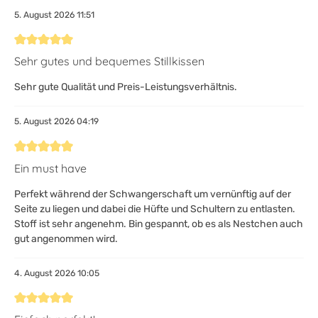
5. August 2026 11:51
Bewertung mit 5 von 5 Sternen
Sehr gutes und bequemes Stillkissen
Sehr gute Qualität und Preis-Leistungsverhältnis.
5. August 2026 04:19
Bewertung mit 5 von 5 Sternen
Ein must have
Perfekt während der Schwangerschaft um vernünftig auf der
Seite zu liegen und dabei die Hüfte und Schultern zu entlasten.
Stoff ist sehr angenehm. Bin gespannt, ob es als Nestchen auch
gut angenommen wird.
4. August 2026 10:05
Bewertung mit 5 von 5 Sternen