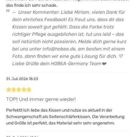
das finde ich sehr schade.
Unser Kommentar: Liebe Miriam, vielen Dank für
dein ehrliches Feedback! Es freut uns, dass dir das
Kissen soweit gut gefällt. Dass die Farbe trotz
richtiger Pflege ausgeblichen ist, tut uns leid – das
soll natürlich nicht passieren. Melde dich gerne kurz
bei uns unter info@hobea.de, am besten mit einem
Foto, dann finden wir eine gute Lösung für dich. 💛
Liebe Grüße dein HOBEA-Germany Team❤️
31. Juli 2026 18:23
Bewertung mit 5 von 5 Sternen
TOP!! Und immer gerne wieder!
Perfekt!! Ich liebe das Kissen und nutze es aktuell in der
Schwangerschaft als Seitenschläferkissen. Die Verarbeitung
und Größe ist perfekt, das Material sehr sehr angenehm.