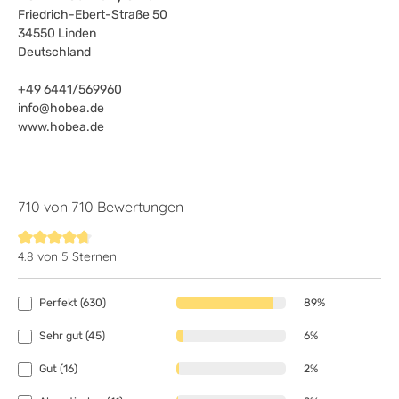
Friedrich-Ebert-Straße 50
34550 Linden
Deutschland
+49 6441/569960
info@hobea.de
www.hobea.de
710 von 710 Bewertungen
4.8 von 5 Sternen
Durchschnittliche Bewertung von 4.8 von 5 Sternen
Perfekt (630)
89%
Sehr gut (45)
6%
Gut (16)
2%