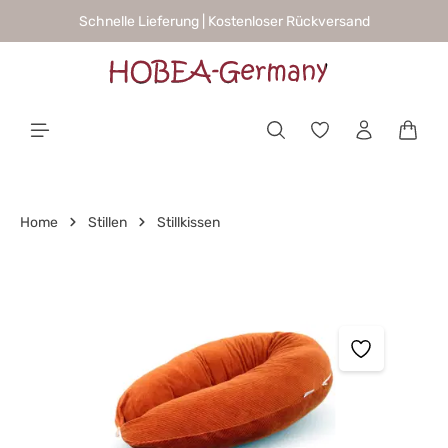
Schnelle Lieferung | Kostenloser Rückversand
alt springen
Waren
Home
Stillen
Stillkissen
Bildergalerie überspringen