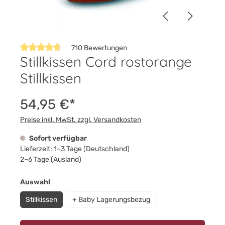
710 Bewertungen
Stillkissen Cord rostorange
Durchschnittliche Bewertung von 4.8 von 5 Sternen
Stillkissen
54,95 €*
Preise inkl. MwSt. zzgl. Versandkosten
Sofort verfügbar
Lieferzeit: 1–3 Tage (Deutschland)
2–6 Tage (Ausland)
auswählen
Auswahl
Stillkissen
+ Baby Lagerungsbezug