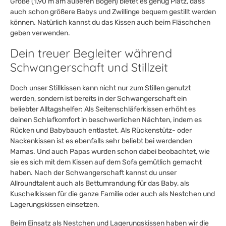
Größe (1,90 m am äußeren Bogen) bietet es genug Platz, dass
auch schon größere Babys und Zwillinge bequem gestillt werden
können. Natürlich kannst du das Kissen auch beim Fläschchen
geben verwenden.
Dein treuer Begleiter während
Schwangerschaft und Stillzeit
Doch unser Stillkissen kann nicht nur zum Stillen genutzt
werden, sondern ist bereits in der Schwangerschaft ein
beliebter Alltagshelfer: Als Seitenschläferkissen erhöht es
deinen Schlafkomfort in beschwerlichen Nächten, indem es
Rücken und Babybauch entlastet. Als Rückenstütz- oder
Nackenkissen ist es ebenfalls sehr beliebt bei werdenden
Mamas. Und auch Papas wurden schon dabei beobachtet, wie
sie es sich mit dem Kissen auf dem Sofa gemütlich gemacht
haben. Nach der Schwangerschaft kannst du unser
Allroundtalent auch als Bettumrandung für das Baby, als
Kuschelkissen für die ganze Familie oder auch als Nestchen und
Lagerungskissen einsetzen.
Beim Einsatz als Nestchen und Lagerungskissen haben wir die