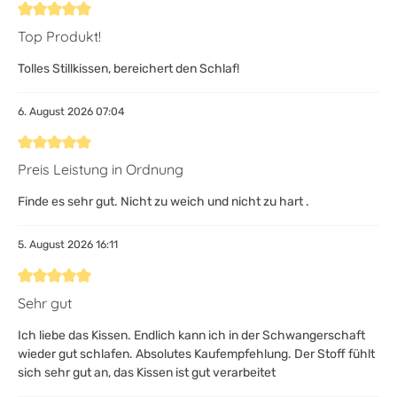
Bewertung mit 5 von 5 Sternen
Top Produkt!
Tolles Stillkissen, bereichert den Schlaf!
6. August 2026 07:04
Bewertung mit 5 von 5 Sternen
Preis Leistung in Ordnung
Finde es sehr gut. Nicht zu weich und nicht zu hart .
5. August 2026 16:11
Bewertung mit 5 von 5 Sternen
Sehr gut
Ich liebe das Kissen. Endlich kann ich in der Schwangerschaft
wieder gut schlafen. Absolutes Kaufempfehlung. Der Stoff fühlt
sich sehr gut an, das Kissen ist gut verarbeitet