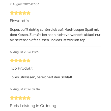
7. August 2026 07:03
Bewertung mit 5 von 5 Sternen
Einwandfrei
Super, pufft richtig schön dick auf. Macht super Spaß mit
dem Kissen. Zum Stillen noch nicht verwendet, aktuell nur
als seitenschläfer Kissen und das ist wirklich top.
6. August 2026 11:26
Bewertung mit 5 von 5 Sternen
Top Produkt!
Tolles Stillkissen, bereichert den Schlaf!
6. August 2026 07:04
Bewertung mit 5 von 5 Sternen
Preis Leistung in Ordnung