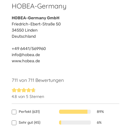
HOBEA-Germany
HOBEA-Germany GmbH
Friedrich-Ebert-Straße 50
34550 Linden
Deutschland
+49 6441/569960
info@hobea.de
www.hobea.de
711 von 711 Bewertungen
4.8 von 5 Sternen
Durchschnittliche Bewertung von 4.8 von 5 Sternen
Perfekt (631)
89%
Sehr gut (45)
6%