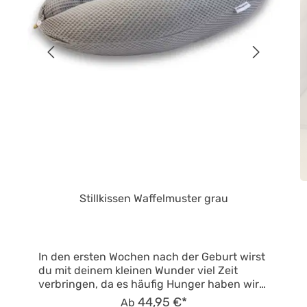
Stillkissen Waffelmuster grau
In den ersten Wochen nach der Geburt wirst
du mit deinem kleinen Wunder viel Zeit
verbringen, da es häufig Hunger haben wird.
Damit dein Baby dabei immer angenehm
44,95 €*
Ab