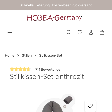
Schnelle Lieferung | Kostenloser Rückversand
alt springen
Waren
Home
Stillen
Stillkissen-Set
711 Bewertungen
Stillkissen-Set anthrazit
Durchschnittliche Bewertung von 4.8 von 5 Sternen
Bildergalerie überspringen