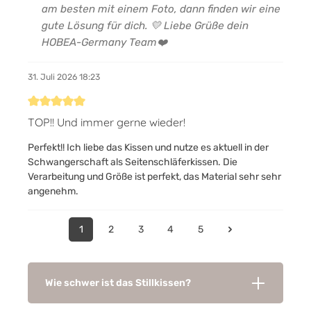
am besten mit einem Foto, dann finden wir eine
gute Lösung für dich. 💛 Liebe Grüße dein
HOBEA-Germany Team❤️
31. Juli 2026 18:23
Bewertung mit 5 von 5 Sternen
TOP!! Und immer gerne wieder!
Perfekt!! Ich liebe das Kissen und nutze es aktuell in der
Schwangerschaft als Seitenschläferkissen. Die
Verarbeitung und Größe ist perfekt, das Material sehr sehr
angenehm.
1
2
3
4
5
Wie schwer ist das Stillkissen?