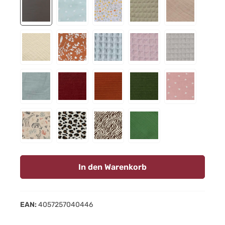
anthrazit
Herzen pastellgrün
Sommerwiese altrosa
Waffelmuster taupe
Musselin taup
Musselin beige
Wildblume rostrot
Waffelmuster graublau
Waffelmuster mauve
Waffelmuster 
Musselin graublau
Cord dunkelrot
Cord rostorange
Cord moosgrün
Herzen altros
Safari beige
Jaguarflecken
Zebra
Musselin matcha grün
In den Warenkorb
EAN:
4057257040446